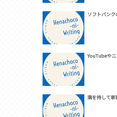
ソフトバンクの
YouTubeや
満を持して新設