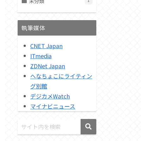
未分類
1
執筆媒体
CNET Japan
ITmedia
ZDNet Japan
へなちょこにライティン
グ別館
デジカメWatch
マイナビニュース