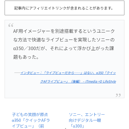
記事内にアフィリエイトリンクが含まれることがあります。
AF用イメージャーを別途搭載するというユニーク
な方法で快適なライブビューを実現したソニーの
α350／300だが、それによって浮かび上がった課
題もあった。
――
インタビュー：「ライブビューだから……」はない、α350「クイッ
クAFライブビュー」（後編） – ITmedia +D LifeStyle
子どもの笑顔が原点
ソニー、エントリー
――α350「クイックAFラ
向けデジタル一眼
イブビュー」（前
「α300」