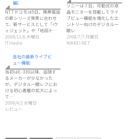
編）
ソニーは７日、可動式の液
NTTドコモは5日、携帯電話
晶モニターを搭載してライ
の新シリーズ発表に合わせ
ブビュー機能を強化したエ
て、新サービスとして「iウ
ントリー向けのデジタル一
ィジェット」や「地図ト…
眼レ…
2008/11/6 木曜日
2008/7/7 月曜日
ITmedia
NIKKEI NET
各社の最新ライブビ
ュー機能
当初はE-330以降、追随す
るメーカーが少なかった
が、デジタル一眼レフにお
ける初心者層の拡大によっ
て…
2008/4/2 水曜日
レビュー