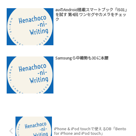
auのAndroid搭載スマートブック「IS01」
を試す 第4回 ワンセグやカメラをチェッ
ク
Samsungら中韓勢も3Dに本腰
iPhone & iPod touchで使えるDB「Bento
for iPhone and iPod touch」