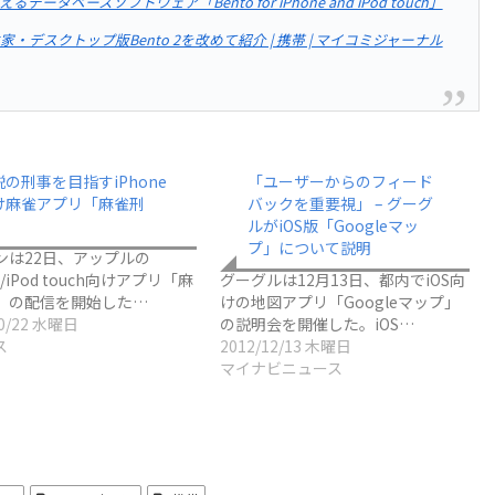
使えるデータベースソフトウェア「Bento for iPhone and iPod touch」
前に本家・デスクトップ版Bento 2を改めて紹介 | 携帯 | マイコミジャーナル
の刑事を目指すiPhone
「ユーザーからのフィード
け麻雀アプリ「麻雀刑
バックを重要視」 – グーグ
」
ルがiOS版「Googleマッ
プ」について説明
ンは22日、アップルの
e/iPod touch向けアプリ「麻
グーグルは12月13日、都内でiOS向
」の配信を開始した…
けの地図アプリ「Googleマップ」
10/22 水曜日
の説明会を開催した。iOS…
ス
2012/12/13 木曜日
マイナビニュース