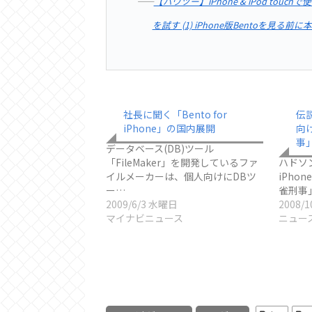
――
【ハウツー】iPhone & iPod touchで
を試す (1) iPhone版Bentoを見る
社長に聞く「Bento for
伝説
iPhone」の国内展開
向
事
データベース(DB)ツール
「FileMaker」を開発しているファ
ハドソ
イルメーカーは、個人向けにDBツ
iPhon
ー…
雀刑事
2009/6/3 水曜日
2008/
マイナビニュース
ニュー