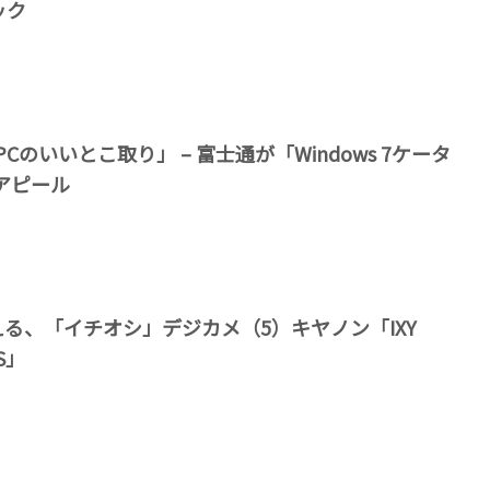
ック
Cのいいとこ取り」 – 富士通が「Windows 7ケータ
をアピール
える、「イチオシ」デジカメ（5）キヤノン「IXY
IS」