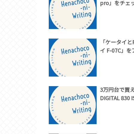
pro」をチェ
「ケータイとP
イ F-07C」
3万円台で買
DIGITAL 830 