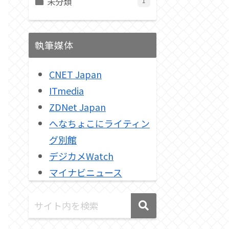
未分類
1
執筆媒体
CNET Japan
ITmedia
ZDNet Japan
へなちょこにライティン
グ別館
デジカメWatch
マイナビニュース