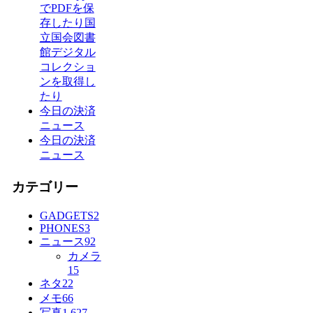
でPDFを保
存したり国
立国会図書
館デジタル
コレクショ
ンを取得し
たり
今日の決済
ニュース
今日の決済
ニュース
カテゴリー
GADGETS
2
PHONES
3
ニュース
92
カメラ
15
ネタ
22
メモ
66
写真
1,627