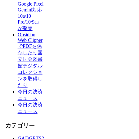
Google Pixel
Gemini対応
10a/10
Pro/10/9a』
が発売
Obsidian
Web Clipper
でPDFを保
存したり国
立国会図書
館デジタル
コレクショ
ンを取得し
たり
今日の決済
ニュース
今日の決済
ニュース
カテゴリー
GADGETS
2