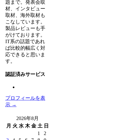
題まで。発表会取
材、インタビュー
取材、海外取材も
こなしています。
製品レビューも手
がけております。
IT系の話題であれ
ば比較的幅広く対
応できると思いま
す。
認証済みサービス
プロフィールを表
示 →
2026年8月
月
火
水
木
金
土
日
1
2