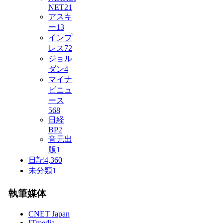
NET
21
アスキ
ー
13
インプ
レス
72
ジョル
ダン
4
マイナ
ビニュ
ース
568
日経
BP
2
音元出
版
1
日記
4,360
未分類
1
執筆媒体
CNET Japan
ITmedia