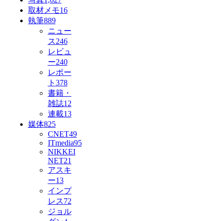
取材メモ
16
執筆
889
ニュー
ス
246
レビュ
ー
240
レポー
ト
378
書籍・
雑誌
12
連載
13
媒体
825
CNET
49
ITmedia
95
NIKKEI
NET
21
アスキ
ー
13
インプ
レス
72
ジョル