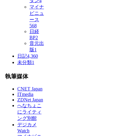
ダン
4
マイナ
ビニュ
ース
568
日経
BP
2
音元出
版
1
日記
4,360
未分類
1
執筆媒体
CNET Japan
ITmedia
ZDNet Japan
へなちょこ
にライティ
ング別館
デジカメ
Watch