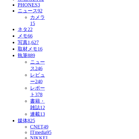
PHONES
3
ニュース
92
カメラ
15
ネタ
22
メモ
66
写真
1,627
取材メモ
16
執筆
889
ニュー
ス
246
レビュ
ー
240
レポー
ト
378
書籍・
雑誌
12
連載
13
媒体
825
CNET
49
ITmedia
95
NIKKEI