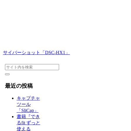
サイバーショット「DSC-HX1」
最近の投稿
キャプチャ
ツール
「SliCap」
書籍『でき
るfit ずっと
使える