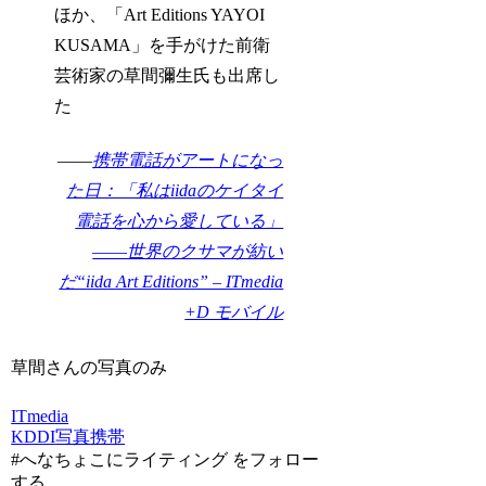
ほか、「Art Editions YAYOI
KUSAMA」を手がけた前衛
芸術家の草間彌生氏も出席し
た
――
携帯電話がアートになっ
た日：「私はiidaのケイタイ
電話を心から愛している」
――世界のクサマが紡い
だ“iida Art Editions” – ITmedia
+D モバイル
草間さんの写真のみ
ITmedia
KDDI
写真
携帯
#へなちょこにライティング をフォロー
する