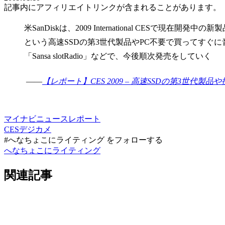
記事内にアフィリエイトリンクが含まれることがあります。
米SanDiskは、2009 International CESで現在開発
という高速SSDの第3世代製品やPC不要で買ってすぐ
「Sansa slotRadio」などで、今後順次発売をしていく
――
【レポート】CES 2009 – 高速SSDの第3世代製品や携帯
マイナビニュース
レポート
CES
デジカメ
#へなちょこにライティング をフォローする
へなちょこにライティング
関連記事