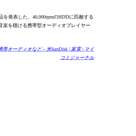
中の新製品を発表した。40,000rpmのHDDに匹敵する
に音楽を聴ける携帯型オーディオプレイヤー
オーディオなど – 米SanDisk | 家電 | マイ
コミジャーナル