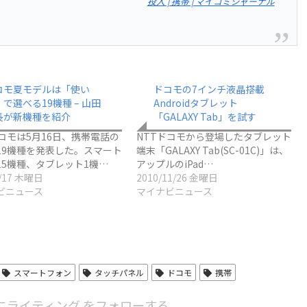
投入 | 携帯 | マイコミジャーナル
コモ夏モデルは「使い
ドコモの7インチ液晶搭載
で選べる19機種 – 山田
Androidタブレット
長が新機種を紹介
「GALAXY Tab」を試す
ドコモは5月16日、携帯電話の
NTTドコモから登場したタブレット
19機種を発表した。スマート
端末「GALAXY Tab(SC-01C)」は、
15機種、タブレット1機…
アップルのiPad…
5/17 木曜日
2010/11/26 金曜日
ビニュース
マイナビニュース
スマートフォン
タッチパネル
ドコモ
携帯
にライティング をフォローする