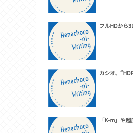
フルHDから3
カシオ、“HDR 
「K-m」や