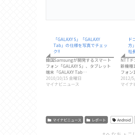
「GALAXY S」「GALAXY
ド
Tab」の仕様を写真でチェッ
方」
ク!!
社
韓国Samsungが開発するスマート
NTT
フォン「GALAXY S」、タブレット
新機種
端末「GALAXY Tab…
フォン
2010/10/15 金曜日
2012/
マイナビニュース
マイナ
マイナビニュース
レポート
Android
#へなちょこ