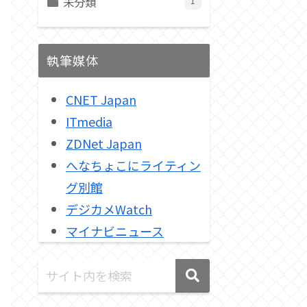
未分類
1
執筆媒体
CNET Japan
ITmedia
ZDNet Japan
へなちょこにライティン
グ別館
デジカメWatch
マイナビニュース