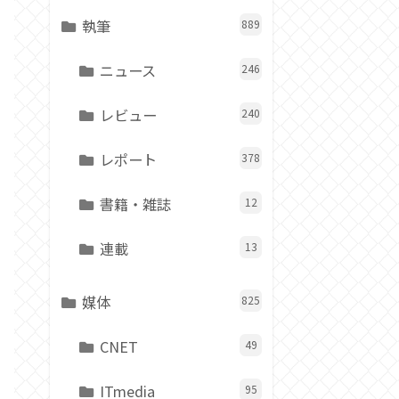
執筆
889
ニュース
246
レビュー
240
レポート
378
書籍・雑誌
12
VLOGCAM ZV-E1
連載
13
(APS-Cサイズ) X-Trans CMOS 4
フルサイズ (35.6 x 23.8 mm)
約1210万画素
媒体
825
-65.4
約121.0×71.9×54.3
CNET
49
約483g
ITmedia
95