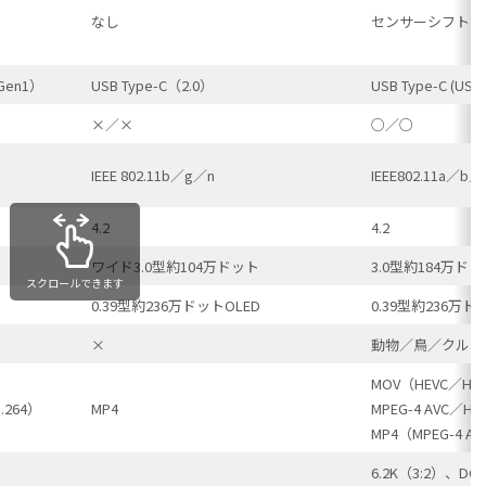
なし
センサーシフト方
 Gen1）
USB Type-C（2.0）
USB Type-C (USB
×／×
○／○
IEEE 802.11b／g／n
IEEE802.11a／b
4.2
4.2
ワイド3.0型約104万ドット
3.0型約184万
スクロールできます
0.39型約236万ドットOLED
0.39型約236万ド
×
動物／鳥／クルマ
MOV（HEVC／H.2
.264）
MP4
MPEG-4 AVC／H.
MP4（MPEG-4 AV
6.2K（3:2）、DCI