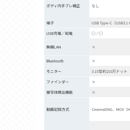
ボディ内手ブレ補正
なし
端子
USB Type-C（USB3.1
USB充電／給電
○／○
無線LAN
×
Bluetooth
×
モニター
3.15型約210万ドット
ファインダー
×
被写体検出機能
×
動画記録方式
CinemaDNG、MOV（H