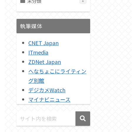
未分類
1
 HD（17:9）、
XAVC HS 4K、XAVC S 4K、
XAVC S HD、XAVC S-I 4K、
9）、
XAVC S-I HD、
9）、
執筆媒体
スロー & クイックモーション撮影（S&Q
9）ハイスピード動画、
9）ハイスピード動画
CNET Japan
328,900円
ITmedia
ZDNet Japan
へなちょこにライティン
グ別館
デジカメWatch
マイナビニュース