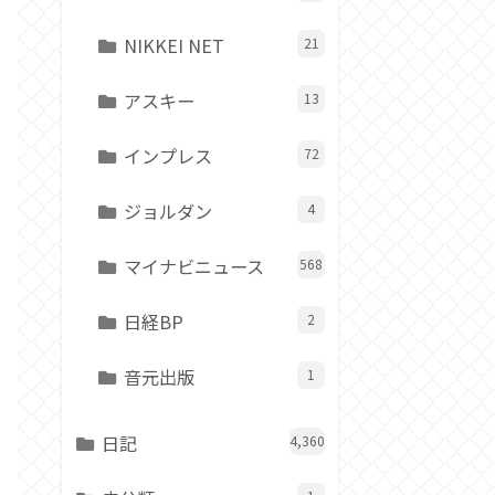
式5軸補正
イメージセンサーシフト方式5軸補正
NIKKEI NET
21
3.2 Gen2×1)
USB Type-C（USB3.2）
アスキー
13
○／○
インプレス
72
／g／n／ac
IEEE 802.11a／b／g／n／ac
ジョルダン
4
4.2
マイナビニュース
568
ドットバリアングル
3.0型103万6800ドットバリアングル
ットOLED
×
日経BP
2
／バイク&自転車／飛行機／電車
人物／動物／鳥／昆虫／車/列車／飛行機
音元出版
1
65、
XAVC S（MPEG-4 AVC／H.264）、
264）
XAVC HS（MPEG-H HEVC／H.265）
日記
C／H.264）
4,360
4K（17:9）、