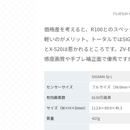
FUJIFILM
価格差を考えると、R100とのスペ
軽いのがメリット。トータルではSIG
とX-S20は惹かれるところです。Z
感度画質や手ブレ補正面で優秀です
SIGAMA fp L
センサーサイズ
フルサイズ（36.0mm×
有効画素数
6100万画素
サイズ（W×H×Dmm）
112.6×69.9×45.3
質量
427g