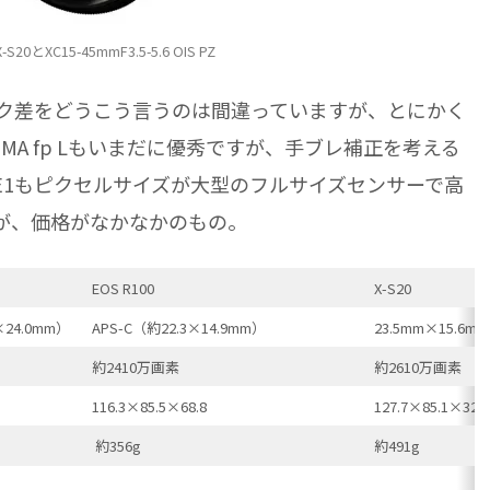
 X-S20とXC15-45mmF3.5-5.6 OIS PZ
ック差をどうこう言うのは間違っていますが、とにかく
MA fp Lもいまだに優秀ですが、手ブレ補正を考える
V-E1もピクセルサイズが大型のフルサイズセンサーで高
が、価格がなかなかのもの。
EOS R100
X-S20
24.0mm）
APS-C（約22.3×14.9mm）
23.5mm×15.6mm 
約2410万画素
約2610万画素
116.3×85.5×68.8
127.7×85.1×32.9
約356g
約491g