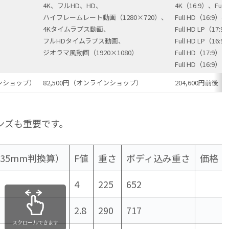
4K、フルHD、HD、
4K（16:9）、Full
ハイフレームレート動画（1280×720）、
Full HD（16:9）、
4Kタイムラプス動画、
Full HD LP（17:
フルHDタイムラプス動画、
Full HD LP（16:
ジオラマ風動画（1920×1080）
Full HD（17:
Full HD（16:
インショップ）
82,500円（オンラインショップ）
204,600円前後
ンズも重要です。
35mm判換算）
F値
重さ
ボディ込み重さ
価格
4
225
652
2.8
290
717
スクロールできます