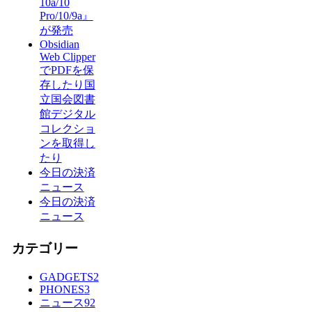
10a/10
Pro/10/9a』
が発売
Obsidian
Web Clipper
でPDFを保
存したり国
立国会図書
館デジタル
コレクショ
ンを取得し
たり
今日の決済
ニュース
今日の決済
ニュース
カテゴリー
GADGETS
2
PHONES
3
ニュース
92