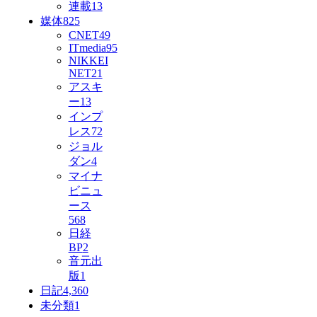
連載
13
媒体
825
CNET
49
ITmedia
95
NIKKEI
NET
21
アスキ
ー
13
インプ
レス
72
ジョル
ダン
4
マイナ
ビニュ
ース
568
日経
BP
2
音元出
版
1
日記
4,360
未分類
1