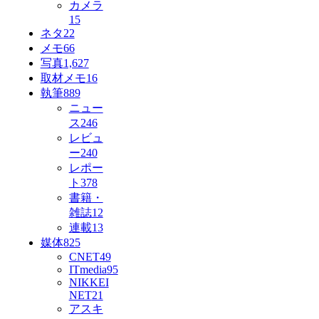
カメラ
15
ネタ
22
メモ
66
写真
1,627
取材メモ
16
執筆
889
ニュー
ス
246
レビュ
ー
240
レポー
ト
378
書籍・
雑誌
12
連載
13
媒体
825
CNET
49
ITmedia
95
NIKKEI
NET
21
アスキ