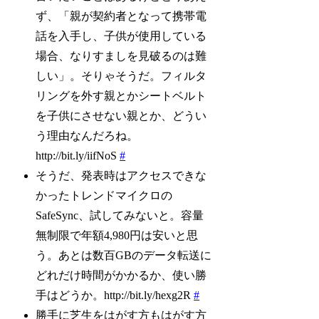
ず、「親が契約者となって携帯電
話を入手し、子供が使用している
場合、なりすましを見破るのは難
しい」。そりゃそうだ。フィルタ
リングを外す親とかシートベルト
を子供にさせない親とか、どうい
う理由なんだろね。
http://bit.ly/iifNoS
#
そうだ、発表時はアクセスできな
かったトレンドマイクロの
SafeSync、試してみないと。容量
無制限で年額4,980円は安いと思
う。あとは数百GBのデータ転送に
どれだけ時間がかかるか、使い勝
手はどうか。http://bit.ly/hexg2R
#
勝手に芝生をはがす方もはがす方