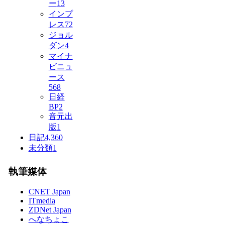
ー
13
インプ
レス
72
ジョル
ダン
4
マイナ
ビニュ
ース
568
日経
BP
2
音元出
版
1
日記
4,360
未分類
1
執筆媒体
CNET Japan
ITmedia
ZDNet Japan
へなちょこ