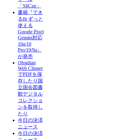
「SliCap」
書籍『でき
るfit ずっと
使える
Google Pixel
Gemini対応
10a/10
Pro/10/9a』
が発売
Obsidian
Web Clipper
でPDFを保
存したり国
立国会図書
館デジタル
コレクショ
ンを取得し
たり
今日の決済
ニュース
今日の決済
ニュース