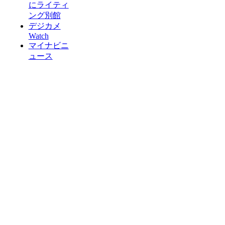
にライティ
ング別館
デジカメ
Watch
マイナビニ
ュース