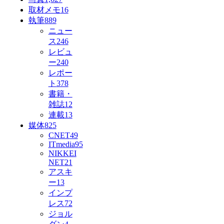
取材メモ
16
執筆
889
ニュー
ス
246
レビュ
ー
240
レポー
ト
378
書籍・
雑誌
12
連載
13
媒体
825
CNET
49
ITmedia
95
NIKKEI
NET
21
アスキ
ー
13
インプ
レス
72
ジョル