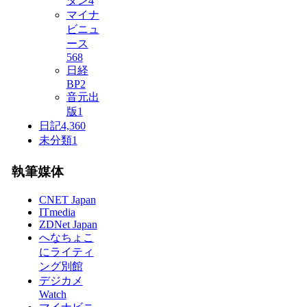
ダン
4
マイナ
ビニュ
ース
568
日経
BP
2
音元出
版
1
日記
4,360
未分類
1
執筆媒体
CNET Japan
ITmedia
ZDNet Japan
へなちょこ
にライティ
ング別館
デジカメ
Watch