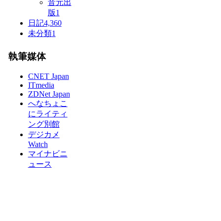
音元出
版
1
日記
4,360
未分類
1
執筆媒体
CNET Japan
ITmedia
ZDNet Japan
へなちょこ
にライティ
ング別館
デジカメ
Watch
マイナビニ
ュース