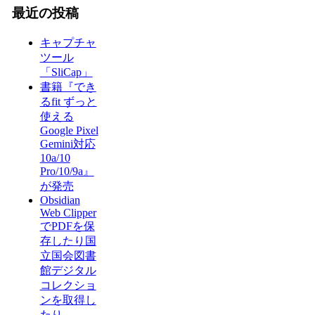
最近の投稿
キャプチャ
ツール
「SliCap」
書籍『でき
るfit ずっと
使える
Google Pixel
Gemini対応
10a/10
Pro/10/9a』
が発売
Obsidian
Web Clipper
でPDFを保
存したり国
立国会図書
館デジタル
コレクショ
ンを取得し
たり