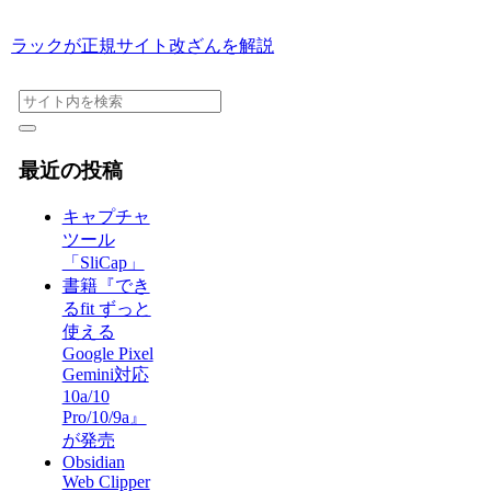
ラックが正規サイト改ざんを解説
最近の投稿
キャプチャ
ツール
「SliCap」
書籍『でき
るfit ずっと
使える
Google Pixel
Gemini対応
10a/10
Pro/10/9a』
が発売
Obsidian
Web Clipper