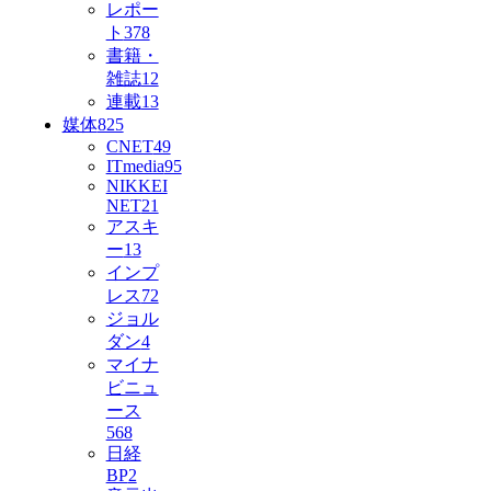
レポー
ト
378
書籍・
雑誌
12
連載
13
媒体
825
CNET
49
ITmedia
95
NIKKEI
NET
21
アスキ
ー
13
インプ
レス
72
ジョル
ダン
4
マイナ
ビニュ
ース
568
日経
BP
2