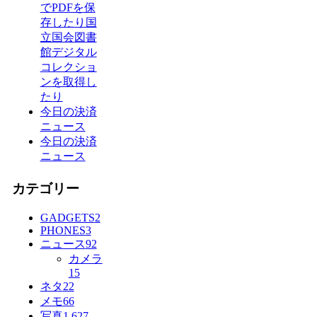
でPDFを保
存したり国
立国会図書
館デジタル
コレクショ
ンを取得し
たり
今日の決済
ニュース
今日の決済
ニュース
カテゴリー
GADGETS
2
PHONES
3
ニュース
92
カメラ
15
ネタ
22
メモ
66
写真
1,627