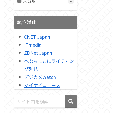
未分類
1
執筆媒体
CNET Japan
ITmedia
ZDNet Japan
へなちょこにライティン
グ別館
デジカメWatch
マイナビニュース