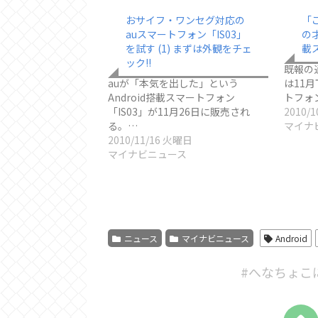
おサイフ・ワンセグ対応の
「こ
auスマートフォン「IS03」
の才
を試す (1) まずは外観をチェ
載
ック!!
既報の
auが「本気を出した」という
は11月
Android搭載スマートフォン
トフォン
「IS03」が11月26日に販売され
2010/
る。…
マイナ
2010/11/16 火曜日
マイナビニュース
ニュース
マイナビニュース
Android
#へなちょこ