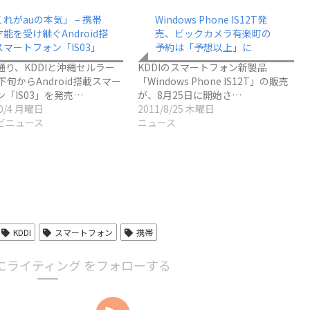
れがauの本気」 – 携帯
Windows Phone IS12T発
能を受け継ぐAndroid搭
売、ビックカメラ有楽町の
スマートフォン「IS03」
予約は「予想以上」に
通り、KDDIと沖縄セルラー
KDDIのスマートフォン新製品
下旬からAndroid搭載スマー
「Windows Phone IS12T」の販売
「IS03」を発売…
が、8月25日に開始さ…
10/4 月曜日
2011/8/25 木曜日
ビニュース
ニュース
KDDI
スマートフォン
携帯
にライティング をフォローする