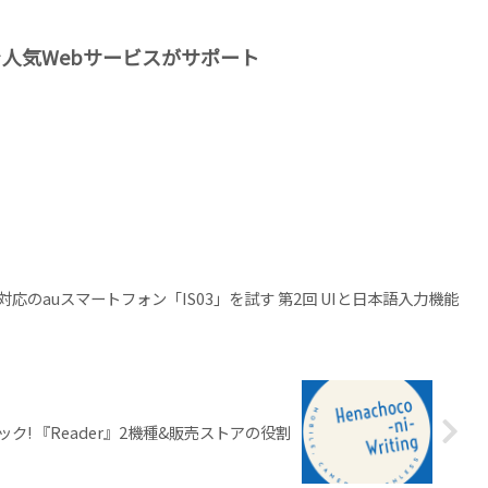
を人気Webサービスがサポート
応のauスマートフォン「IS03」を試す 第2回 UIと日本語入力機能
! 『Reader』2機種&販売ストアの役割