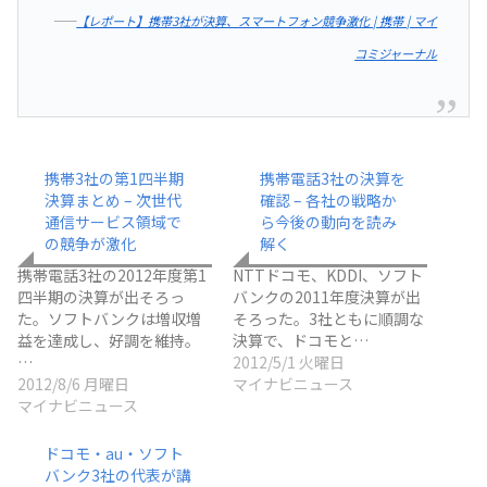
――
【レポート】携帯3社が決算、スマートフォン競争激化 | 携帯 | マイ
コミジャーナル
携帯3社の第1四半期
携帯電話3社の決算を
決算まとめ – 次世代
確認 – 各社の戦略か
通信サービス領域で
ら今後の動向を読み
の競争が激化
解く
携帯電話3社の2012年度第1
NTTドコモ、KDDI、ソフト
四半期の決算が出そろっ
バンクの2011年度決算が出
た。ソフトバンクは増収増
そろった。3社ともに順調な
益を達成し、好調を維持。
決算で、ドコモと…
…
2012/5/1 火曜日
2012/8/6 月曜日
マイナビニュース
マイナビニュース
ドコモ・au・ソフト
バンク3社の代表が講