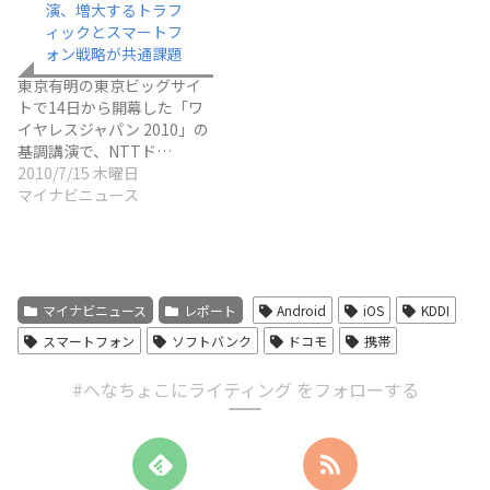
演、増大するトラフ
ィックとスマートフ
ォン戦略が共通課題
東京有明の東京ビッグサイ
トで14日から開幕した「ワ
イヤレスジャパン 2010」の
基調講演で、NTTド…
2010/7/15 木曜日
マイナビニュース
マイナビニュース
レポート
Android
iOS
KDDI
スマートフォン
ソフトバンク
ドコモ
携帯
#へなちょこにライティング をフォローする