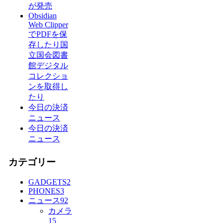
が発売
Obsidian
Web Clipper
でPDFを保
存したり国
立国会図書
館デジタル
コレクショ
ンを取得し
たり
今日の決済
ニュース
今日の決済
ニュース
カテゴリー
GADGETS
2
PHONES
3
ニュース
92
カメラ
15