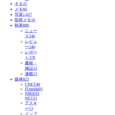
ネタ
22
メモ
66
写真
1,627
取材メモ
16
執筆
889
ニュー
ス
246
レビュ
ー
240
レポー
ト
378
書籍・
雑誌
12
連載
13
媒体
825
CNET
49
ITmedia
95
NIKKEI
NET
21
アスキ
ー
13
インプ