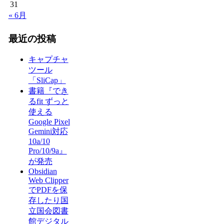
31
« 6月
最近の投稿
キャプチャ
ツール
「SliCap」
書籍『でき
るfit ずっと
使える
Google Pixel
Gemini対応
10a/10
Pro/10/9a』
が発売
Obsidian
Web Clipper
でPDFを保
存したり国
立国会図書
館デジタル