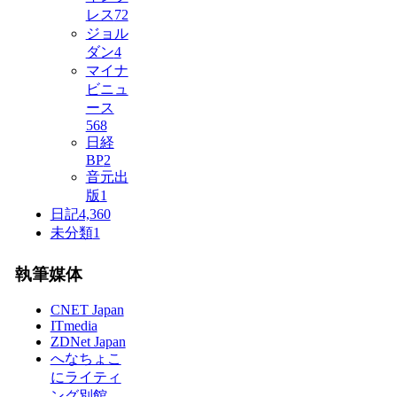
レス
72
ジョル
ダン
4
マイナ
ビニュ
ース
568
日経
BP
2
音元出
版
1
日記
4,360
未分類
1
執筆媒体
CNET Japan
ITmedia
ZDNet Japan
へなちょこ
にライティ
ング別館