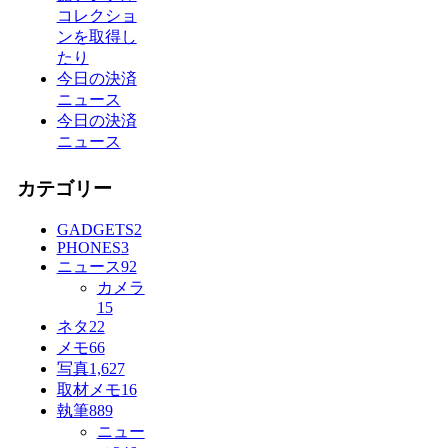
コレクショ
ンを取得し
たり
今日の決済
ニュース
今日の決済
ニュース
カテゴリー
GADGETS
2
PHONES
3
ニュース
92
カメラ
15
ネタ
22
メモ
66
写真
1,627
取材メモ
16
執筆
889
ニュー