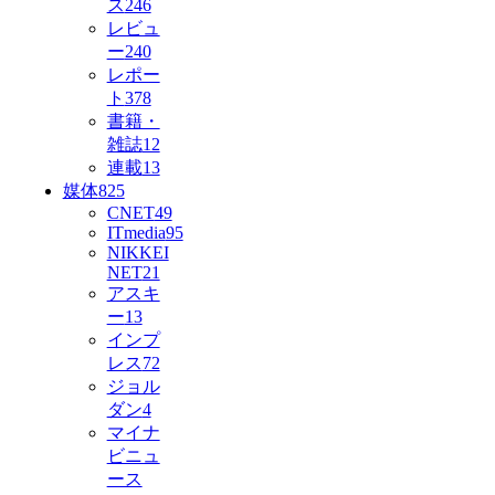
ス
246
レビュ
ー
240
レポー
ト
378
書籍・
雑誌
12
連載
13
媒体
825
CNET
49
ITmedia
95
NIKKEI
NET
21
アスキ
ー
13
インプ
レス
72
ジョル
ダン
4
マイナ
ビニュ
ース