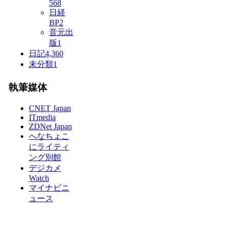
568
日経
BP
2
音元出
版
1
日記
4,360
未分類
1
執筆媒体
CNET Japan
ITmedia
ZDNet Japan
へなちょこ
にライティ
ング別館
デジカメ
Watch
マイナビニ
ュース