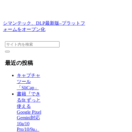
シマンテック、DLP最新版–プラットフ
ォームをオープン化
最近の投稿
キャプチャ
ツール
「SliCap」
書籍『でき
るfit ずっと
使える
Google Pixel
Gemini対応
10a/10
Pro/10/9a』