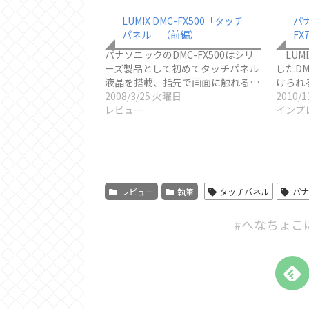
LUMIX DMC-FX500「タッチ
パナ
パネル」（前編）
FX
パナソニックのDMC-FX500はシリ
LUMI
ーズ製品として初めてタッチパネル
したDM
液晶を搭載、指先で画面に触れる…
けられ
2008/3/25 火曜日
2010/
レビュー
インプ
レビュー
執筆
タッチパネル
パ
#へなちょこ