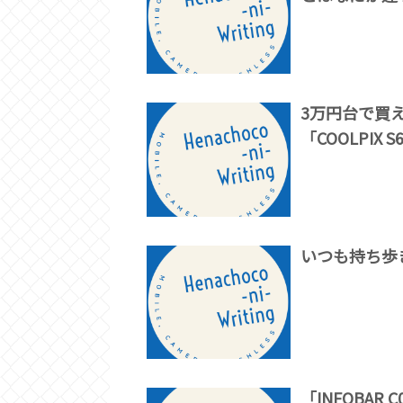
3万円台で買
「COOLPIX S
いつも持ち歩
「INFOBA