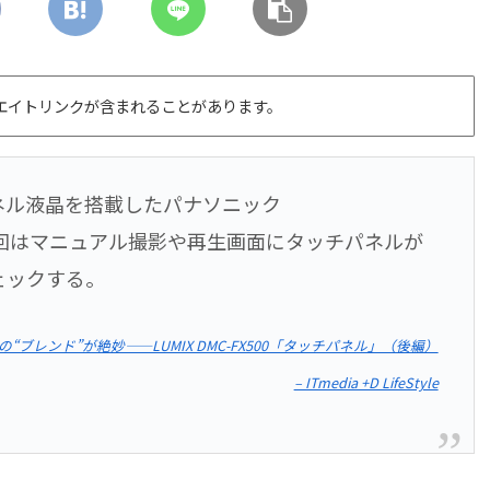
エイトリンクが含まれることがあります。
ネル液晶を搭載したパナソニック
0」。今回はマニュアル撮影や再生画面にタッチパネルが
ェックする。
レンド”が絶妙――LUMIX DMC-FX500「タッチパネル」（後編）
– ITmedia +D LifeStyle