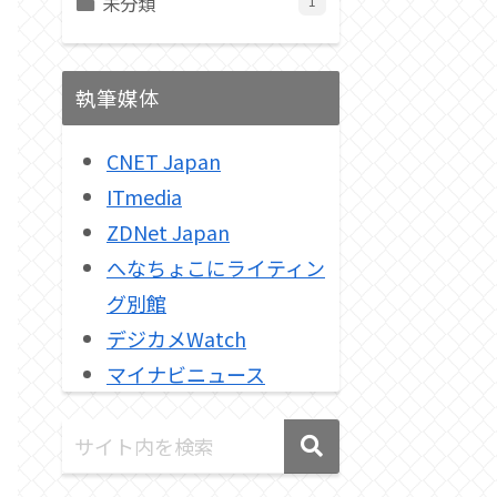
未分類
1
執筆媒体
CNET Japan
ITmedia
ZDNet Japan
へなちょこにライティン
グ別館
デジカメWatch
マイナビニュース