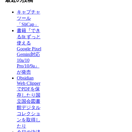
キャプチャ
ツール
「SliCap」
書籍『でき
るfit ずっと
使える
Google Pixel
Gemini対応
10a/10
Pro/10/9a』
が発売
Obsidian
Web Clipper
でPDFを保
存したり国
立国会図書
館デジタル
コレクショ
ンを取得し
たり