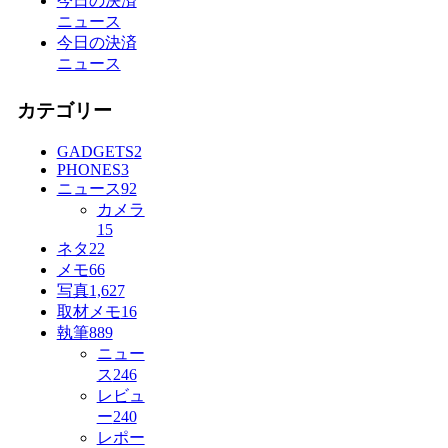
今日の決済
ニュース
今日の決済
ニュース
カテゴリー
GADGETS
2
PHONES
3
ニュース
92
カメラ
15
ネタ
22
メモ
66
写真
1,627
取材メモ
16
執筆
889
ニュー
ス
246
レビュ
ー
240
レポー