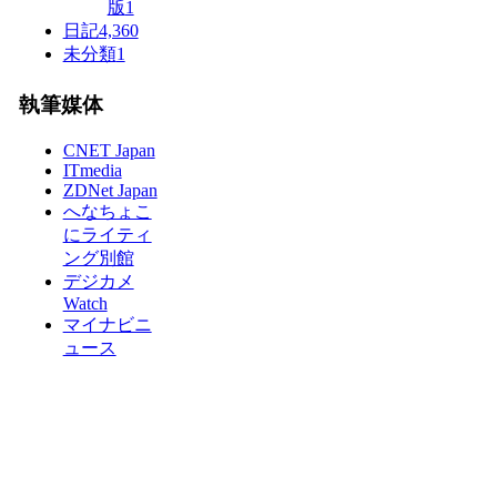
版
1
日記
4,360
未分類
1
執筆媒体
CNET Japan
ITmedia
ZDNet Japan
へなちょこ
にライティ
ング別館
デジカメ
Watch
マイナビニ
ュース