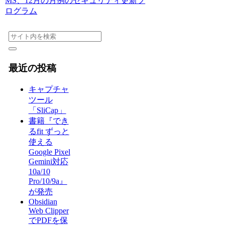
MS、12月の月例のセキュリティ更新プ
ログラム
最近の投稿
キャプチャ
ツール
「SliCap」
書籍『でき
るfit ずっと
使える
Google Pixel
Gemini対応
10a/10
Pro/10/9a』
が発売
Obsidian
Web Clipper
でPDFを保