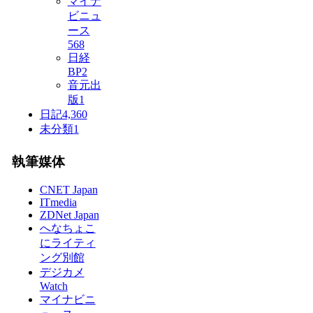
マイナ
ビニュ
ース
568
日経
BP
2
音元出
版
1
日記
4,360
未分類
1
執筆媒体
CNET Japan
ITmedia
ZDNet Japan
へなちょこ
にライティ
ング別館
デジカメ
Watch
マイナビニ