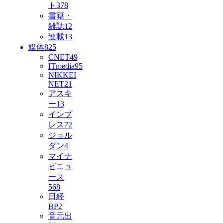
ト
378
書籍・
雑誌
12
連載
13
媒体
825
CNET
49
ITmedia
95
NIKKEI
NET
21
アスキ
ー
13
インプ
レス
72
ジョル
ダン
4
マイナ
ビニュ
ース
568
日経
BP
2
音元出