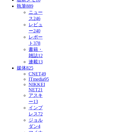
執筆
889
ニュー
ス
246
レビュ
ー
240
レポー
ト
378
書籍・
雑誌
12
連載
13
媒体
825
CNET
49
ITmedia
95
NIKKEI
NET
21
アスキ
ー
13
インプ
レス
72
ジョル
ダン
4