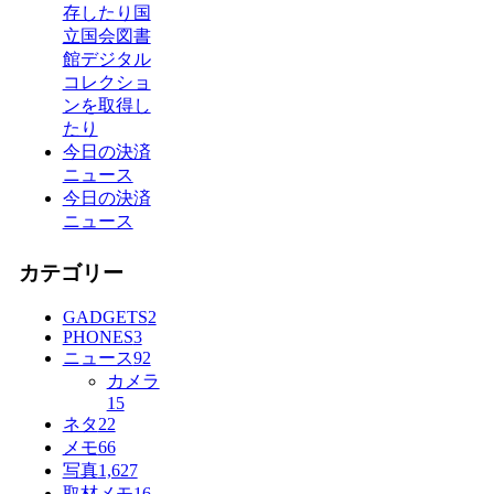
存したり国
立国会図書
館デジタル
コレクショ
ンを取得し
たり
今日の決済
ニュース
今日の決済
ニュース
カテゴリー
GADGETS
2
PHONES
3
ニュース
92
カメラ
15
ネタ
22
メモ
66
写真
1,627
取材メモ
16