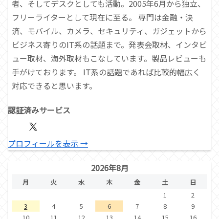
者、そしてデスクとしても活動。2005年6月から独立、
フリーライターとして現在に至る。 専門は金融・決
済、モバイル、カメラ、セキュリティ、ガジェットから
ビジネス寄りのIT系の話題まで。発表会取材、インタビ
ュー取材、海外取材もこなしています。製品レビューも
手がけております。 IT系の話題であれば比較的幅広く
対応できると思います。
認証済みサービス
プロフィールを表示 →
2026年8月
月
火
水
木
金
土
日
1
2
3
4
5
6
7
8
9
10
11
12
13
14
15
16