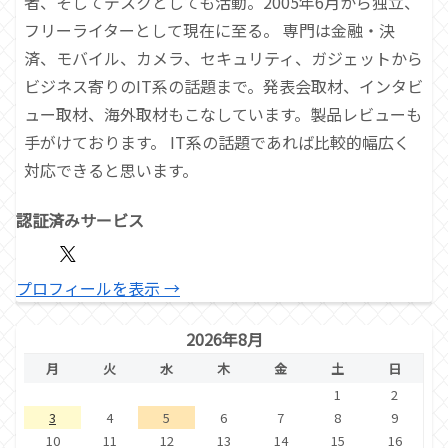
者、そしてデスクとしても活動。2005年6月から独立、
フリーライターとして現在に至る。 専門は金融・決
済、モバイル、カメラ、セキュリティ、ガジェットから
ビジネス寄りのIT系の話題まで。発表会取材、インタビ
ュー取材、海外取材もこなしています。製品レビューも
手がけております。 IT系の話題であれば比較的幅広く
対応できると思います。
認証済みサービス
プロフィールを表示 →
2026年8月
月
火
水
木
金
土
日
1
2
3
4
5
6
7
8
9
10
11
12
13
14
15
16