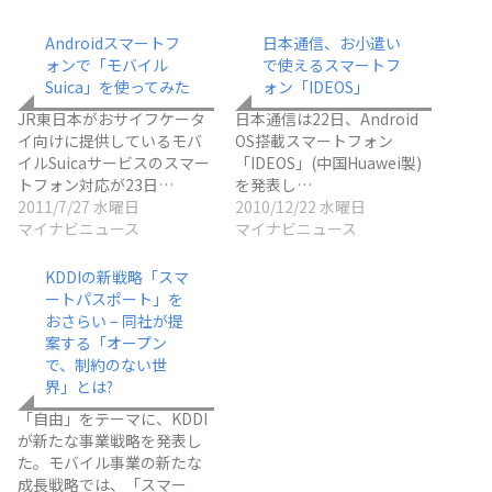
Androidスマートフ
日本通信、お小遣い
ォンで「モバイル
で使えるスマートフ
Suica」を使ってみた
ォン「IDEOS」
JR東日本がおサイフケータ
日本通信は22日、Android
イ向けに提供しているモバ
OS搭載スマートフォン
イルSuicaサービスのスマー
「IDEOS」(中国Huawei製)
トフォン対応が23日…
を発表し…
2011/7/27 水曜日
2010/12/22 水曜日
マイナビニュース
マイナビニュース
KDDIの新戦略「スマ
ートパスポート」を
おさらい – 同社が提
案する「オープン
で、制約のない世
界」とは?
「自由」をテーマに、KDDI
が新たな事業戦略を発表し
た。モバイル事業の新たな
成長戦略では、「スマー