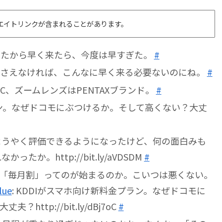
エイトリンクが含まれることがあります。
りたから早く来たら、今度は早すぎた。
#
りさえなければ、こんなに早く来る必要ないのにね。
#
C、ズームレンズはPENTAXブランド。
#
ラン。なぜドコモにぶつけるか。そして高くない？大丈
出てようやく評価できるようになったけど、何の面白みも
か。http://bit.ly/aVDSDM
#
「毎月割」ってのが始まるのか。こいつは悪くない。
lue
: KDDIがスマホ向け新料金プラン。なぜドコモに
ttp://bit.ly/dBj7oC
#