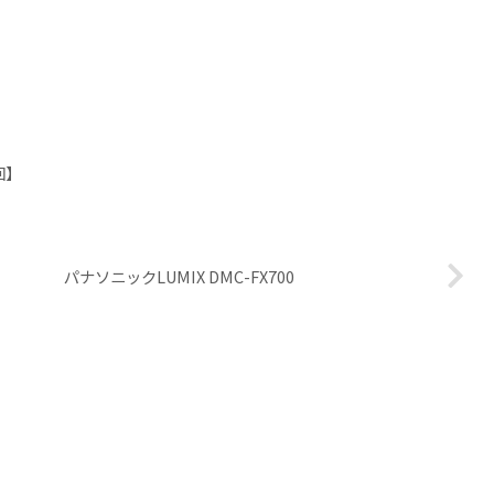
回】
パナソニックLUMIX DMC-FX700