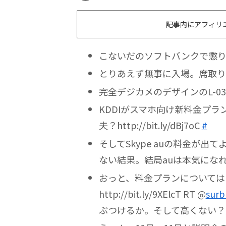
記事内にアフィリ
こないだのソフトバンクで懲
とりあえず無事に入場。席取
完全デジカメのデザインのL-03
KDDIがスマホ向け新料金プ
夫？http://bit.ly/dBj7oC
#
そしてSkype auの料金が
ない結果。結局auは本気になれなかった
おっと、料金プランについては
http://bit.ly/9XElcT RT @
surb
ぶつけるか。そして高くない？大丈夫？h