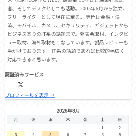
者、そしてデスクとしても活動。2005年6月から独立、
フリーライターとして現在に至る。 専門は金融・決
済、モバイル、カメラ、セキュリティ、ガジェットから
ビジネス寄りのIT系の話題まで。発表会取材、インタビ
ュー取材、海外取材もこなしています。製品レビューも
手がけております。 IT系の話題であれば比較的幅広く
対応できると思います。
認証済みサービス
プロフィールを表示 →
2026年8月
月
火
水
木
金
土
日
1
2
3
4
5
6
7
8
9