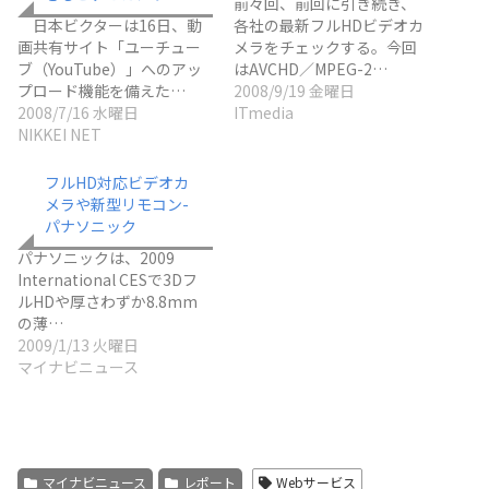
前々回、前回に引き続き、
日本ビクターは16日、動
各社の最新フルHDビデオカ
画共有サイト「ユーチュー
メラをチェックする。今回
ブ（YouTube）」へのアッ
はAVCHD／MPEG-2…
プロード機能を備えた…
2008/9/19 金曜日
2008/7/16 水曜日
ITmedia
NIKKEI NET
フルHD対応ビデオカ
メラや新型リモコン-
パナソニック
パナソニックは、2009
International CESで3Dフ
ルHDや厚さわずか8.8mm
の薄…
2009/1/13 火曜日
マイナビニュース
マイナビニュース
レポート
Webサービス