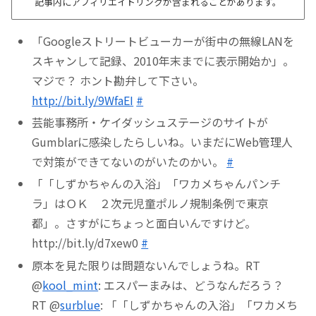
記事内にアフィリエイトリンクが含まれることがあります。
「Googleストリートビューカーが街中の無線LANを
スキャンして記録、2010年末までに表示開始か」。
マジで？ ホント勘弁して下さい。
http://bit.ly/9WfaEI
#
芸能事務所・ケイダッシュステージのサイトが
Gumblarに感染したらしいね。いまだにWeb管理人
で対策ができてないのがいたのかい。
#
「「しずかちゃんの入浴」「ワカメちゃんパンチ
ラ」はＯＫ ２次元児童ポルノ規制条例で東京
都」。さすがにちょっと面白いんですけど。
http://bit.ly/d7xew0
#
原本を見た限りは問題ないんでしょうね。RT
@
kool_mint
: エスパーまみは、どうなんだろう？
RT @
surblue
: 「「しずかちゃんの入浴」「ワカメち