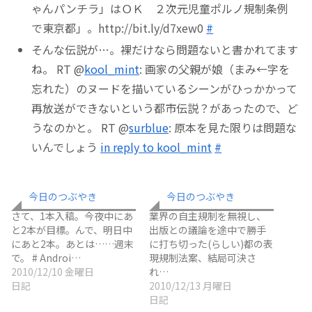
ゃんパンチラ」はＯＫ ２次元児童ポルノ規制条例
で東京都」。http://bit.ly/d7xew0
#
そんな伝説が…。裸だけなら問題ないと書かれてます
ね。 RT @
kool_mint
: 画家の父親が娘（まみ←字を
忘れた）のヌードを描いているシーンがひっかかって
再放送ができないという都市伝説？があったので、ど
うなのかと。 RT @
surblue
: 原本を見た限りは問題な
いんでしょう
in reply to kool_mint
#
今日のつぶやき
今日のつぶやき
さて、1本入稿。今夜中にあ
業界の自主規制を無視し、
と2本が目標。んで、明日中
出版との議論を途中で勝手
にあと2本。あとは……週末
に打ち切った(らしい)都の表
で。 # Androi…
現規制法案、結局可決さ
2010/12/10 金曜日
れ…
日記
2010/12/13 月曜日
日記