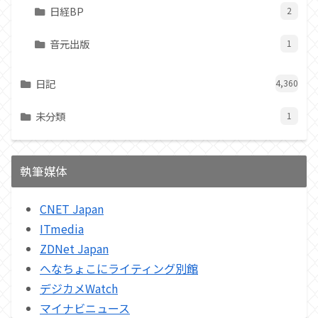
日経BP
2
音元出版
1
日記
4,360
未分類
1
執筆媒体
CNET Japan
ITmedia
ZDNet Japan
へなちょこにライティング別館
デジカメWatch
マイナビニュース