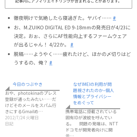
記事内にアフィリエイトリンクが含まれることがあります。
徹夜明けで気絶したら寝過ぎた。ヤバイ……
#
お、M.ZUIKO DIGITAL ED 9-18mmの発売日が4/23に
決定。おぉ、さらにAF性能向上するファームウェア
が出るじゃん！ 4/22か。
#
脱稿……ようやく……疲れたけど、ほかの〆切りはど
うするの、俺？
#
今日のつぶやき
なぜIMEIの利用が問
題視されたのか–個人
おや、photokinaのプレス
情報とプライバシー
登録が通ったみたい……だ
をめぐって
けどそのメールをスパム行
きにするGmailめ…
携帯電話に搭載されている
2012/7/24 火曜日
固有IDが波紋を呼んでい
日記
る。 問題の発端は、NTT
ドコモが開発者向けに開
示…