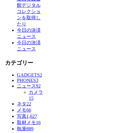
館デジタル
コレクショ
ンを取得し
たり
今日の決済
ニュース
今日の決済
ニュース
カテゴリー
GADGETS
2
PHONES
3
ニュース
92
カメラ
15
ネタ
22
メモ
66
写真
1,627
取材メモ
16
執筆
889