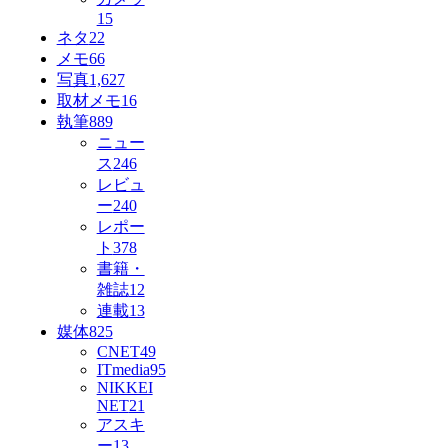
15
ネタ
22
メモ
66
写真
1,627
取材メモ
16
執筆
889
ニュー
ス
246
レビュ
ー
240
レポー
ト
378
書籍・
雑誌
12
連載
13
媒体
825
CNET
49
ITmedia
95
NIKKEI
NET
21
アスキ
ー
13