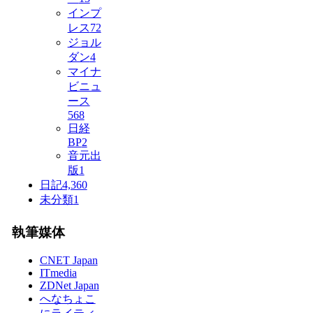
インプ
レス
72
ジョル
ダン
4
マイナ
ビニュ
ース
568
日経
BP
2
音元出
版
1
日記
4,360
未分類
1
執筆媒体
CNET Japan
ITmedia
ZDNet Japan
へなちょこ