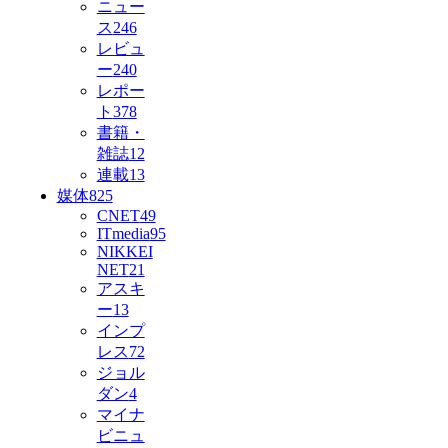
ニュー
ス
246
レビュ
ー
240
レポー
ト
378
書籍・
雑誌
12
連載
13
媒体
825
CNET
49
ITmedia
95
NIKKEI
NET
21
アスキ
ー
13
インプ
レス
72
ジョル
ダン
4
マイナ
ビニュ