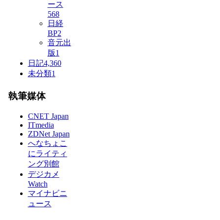
ース
568
日経
BP
2
音元出
版
1
日記
4,360
未分類
1
執筆媒体
CNET Japan
ITmedia
ZDNet Japan
へなちょこ
にライティ
ング別館
デジカメ
Watch
マイナビニ
ュース