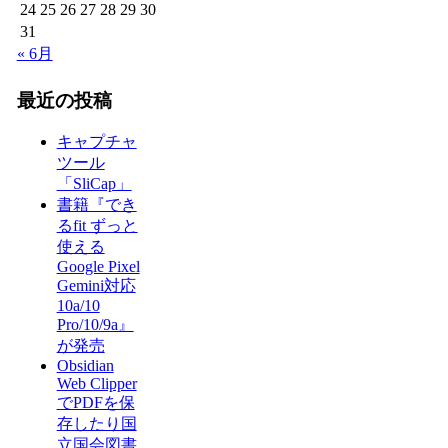
24
25
26
27
28
29
30
31
« 6月
最近の投稿
キャプチャ
ツール
「SliCap」
書籍『でき
るfit ずっと
使える
Google Pixel
Gemini対応
10a/10
Pro/10/9a』
が発売
Obsidian
Web Clipper
でPDFを保
存したり国
立国会図書