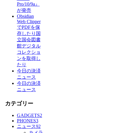
Pro/10/9a』
が発売
Obsidian
Web Clipper
でPDFを保
存したり国
立国会図書
館デジタル
コレクショ
ンを取得し
たり
今日の決済
ニュース
今日の決済
ニュース
カテゴリー
GADGETS
2
PHONES
3
ニュース
92
カメラ