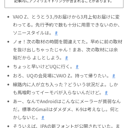
記事内にアフィリエイトリンクが含まれることがあります。
VAIO Z、とうとう3./9お届けから3月上旬お届けに変
わってる。先行予約で数も十分に用意できないのか、
ソニースタイルは。
#
ノォ！次の取材の時間を間違えてた。早めに前の取材
を抜け出しちゃったじゃん！まあ、次の取材には余
裕だから よしとしよう。
#
ちょっと早いけどUQに行く。
#
おろ、UQの会見場にVAIO Z。持って帰りたい。
#
線路内に人が立ち入った？どういう状況だよ。しか
も馬喰町ってイーモバが入らないんだけど。
#
あー、なんでAndroidはこんなにメーラーが貧弱なん
だ。標準のGmailはダメダメ、K-9は考えなし。何と
かしないと。
#
そういえば、IPAの新フォントが公開されていた。ま