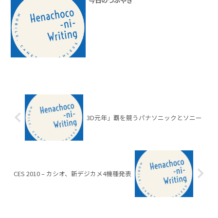
今日のつぶやき
3D元年」覇を競うパナソニックとソニー
CES 2010 – カシオ、新デジカメ4機種発表