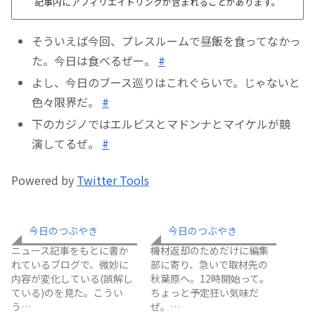
記事内にアフィリエイトリンクが含まれることがあります。
そういえば今回、プレスルームで昼飯を食ってなかっ
た。今日は食べるぜー。
#
よし、今日のブース巡りはこれぐらいで。じゃないと
色々限界だ。
#
下のカジノではエルビスとマドンナとマイケルが競
演してるぜ。
#
Powered by
Twitter Tools
今日のつぶやき
今日のつぶやき
ニュース記事をもとに書か
機材返却のためだけに編集
れているブログで、微妙に
部に寄り、急いで取材先の
内容が変化している(誤解し
秋葉原へ。12時開始って。
ている)のを見た。こうい
ちょっと予定狂い気味だ
う…
ぜ。…