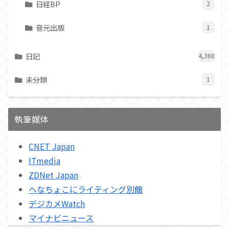
日経BP
2
音元出版
1
日記
4,360
未分類
1
執筆媒体
CNET Japan
ITmedia
ZDNet Japan
へなちょこにライティング別館
デジカメWatch
マイナビニュース