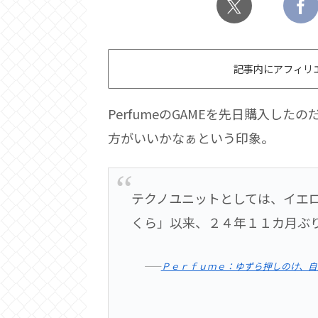
記事内にアフィリ
PerfumeのGAMEを先日購入した
方がいいかなぁという印象。
テクノユニットとしては、イエ
くら」以来、２４年１１カ月ぶ
――
Ｐｅｒｆｕｍｅ：ゆずら押しのけ、自