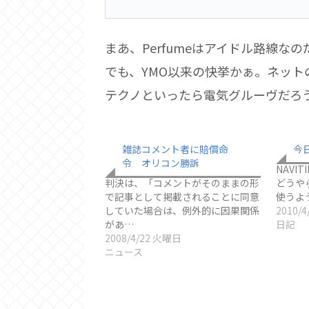
まあ、Perfumeはアイドル路線なの
でも、YMO以来の快挙かぁ。ネット
テクノといったら電気グルーヴだろ
雑誌コメント者に賠償命
今
令 オリコン勝訴
NAVI
判決は、「コメントがそのままの形
どうや
で記事として掲載されることに同意
使うよ
していた場合は、例外的に因果関係
2010/
があ…
日記
2008/4/22 火曜日
ニュース