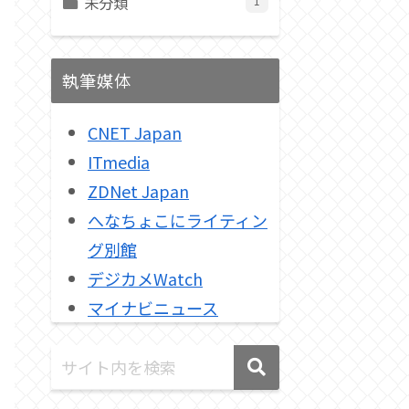
未分類
1
執筆媒体
CNET Japan
ITmedia
ZDNet Japan
へなちょこにライティン
グ別館
デジカメWatch
マイナビニュース