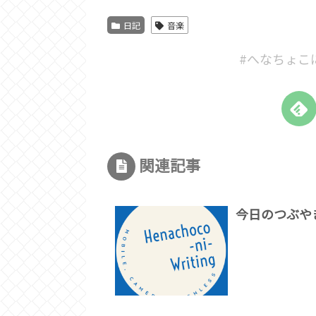
日記
音楽
#へなちょこ
関連記事
今日のつぶや