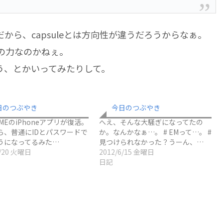
だから、capsuleとは方向性が違うだろうからなぁ。
の力なのかねぇ。
う、とかいってみたりして。
日のつぶやき
今日のつぶやき
TIMEのiPhoneアプリが復活。
へえ、そんな大騒ぎになってたの
ら、普通にIDとパスワードで
か。なんかなぁ…。 # EMって…。 #
うになってるみた…
見つけられなかった？うーん、…
4/20 火曜日
2012/6/15 金曜日
日記