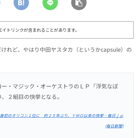
エイトリンクが含まれることがあります。
のだけれど、やはり中田ヤスタカ（というかcapsule）の
ロー・マジック・オーケストラのＬＰ「浮気なぼ
り、２組目の快挙となる。
身初のオリコン１位に 約２５年ぶり、ＹＭＯ以来の快挙 – 毎日ｊｐ
(毎日新聞)