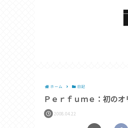
ホーム
日記
Ｐｅｒｆｕｍｅ：初のオ
2008.04.22