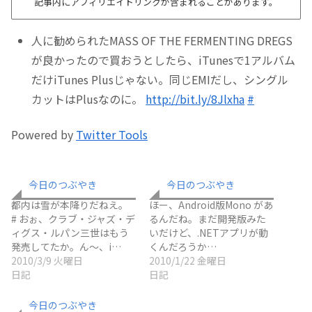
記事内にアフィリエイトリンクが含まれることがあります。
人に勧められたMASS OF THE FERMENTING DREGS
が良かったので買おうとしたら、iTunesで1アルバム
だけiTunes Plusじゃない。同じEMIだし、シングル
カットはPlusなのに。
http://bit.ly/8Jlxha
#
Powered by
Twitter Tools
今日のつぶやき
今日のつぶやき
都内は雪が本降りだねえ。
ほー、Android版Mono があ
# おぉ、クラブ・ジャズ・デ
るんだね。まだ開発版みた
ィグス・ルパン三世はもう
いだけど、.NETアプリが動
発売してたか。ん～、i…
くんだろうか…
2010/3/9 火曜日
2010/1/22 金曜日
日記
日記
今日のつぶやき