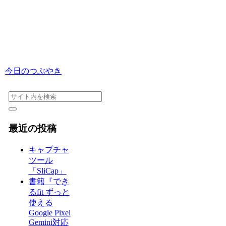
今日のつぶやき
最近の投稿
キャプチャ
ツール
「SliCap」
書籍『でき
るfit ずっと
使える
Google Pixel
Gemini対応