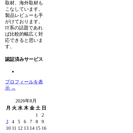
取材、海外取材も
こなしています。
製品レビューも手
がけております。
IT系の話題であれ
ば比較的幅広く対
応できると思いま
す。
認証済みサービス
プロフィールを表
示 →
2026年8月
月
火
水
木
金
土
日
1
2
3
4
5
6
7
8
9
10
11
12
13
14
15
16