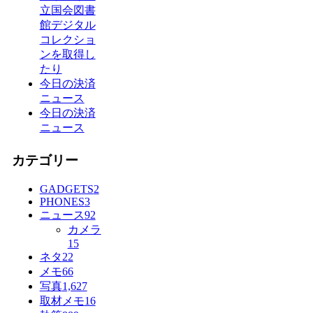
立国会図書
館デジタル
コレクショ
ンを取得し
たり
今日の決済
ニュース
今日の決済
ニュース
カテゴリー
GADGETS
2
PHONES
3
ニュース
92
カメラ
15
ネタ
22
メモ
66
写真
1,627
取材メモ
16