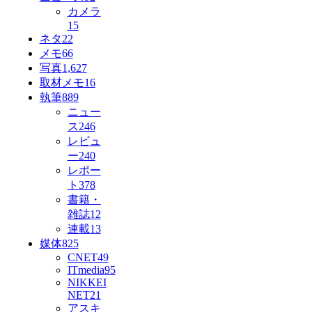
カメラ
15
ネタ
22
メモ
66
写真
1,627
取材メモ
16
執筆
889
ニュー
ス
246
レビュ
ー
240
レポー
ト
378
書籍・
雑誌
12
連載
13
媒体
825
CNET
49
ITmedia
95
NIKKEI
NET
21
アスキ