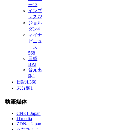
ー
13
インプ
レス
72
ジョル
ダン
4
マイナ
ビニュ
ース
568
日経
BP
2
音元出
版
1
日記
4,360
未分類
1
執筆媒体
CNET Japan
ITmedia
ZDNet Japan
へなちょこ