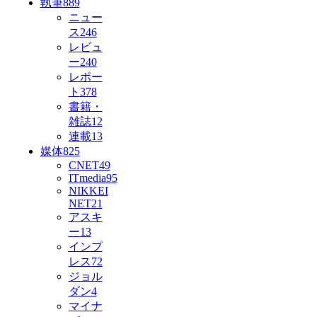
執筆
889
ニュー
ス
246
レビュ
ー
240
レポー
ト
378
書籍・
雑誌
12
連載
13
媒体
825
CNET
49
ITmedia
95
NIKKEI
NET
21
アスキ
ー
13
インプ
レス
72
ジョル
ダン
4
マイナ