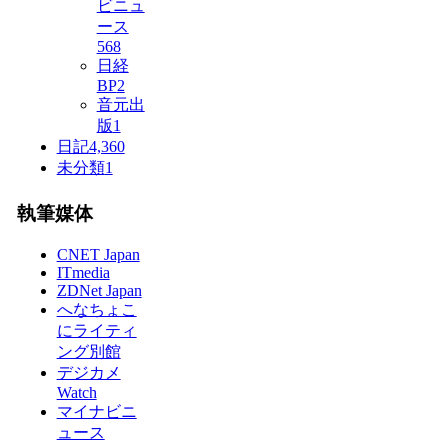
ビニュ
ース
568
日経
BP
2
音元出
版
1
日記
4,360
未分類
1
執筆媒体
CNET Japan
ITmedia
ZDNet Japan
へなちょこ
にライティ
ング別館
デジカメ
Watch
マイナビニ
ュース