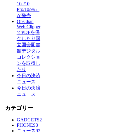
10a/10
Pro/10/9a』
が発売
Obsidian
Web Clipper
でPDFを保
存したり国
立国会図書
館デジタル
コレクショ
ンを取得し
たり
今日の決済
ニュース
今日の決済
ニュース
カテゴリー
GADGETS
2
PHONES
3
ニュース
92