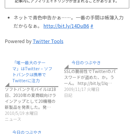
記事内にアフィリエイトリンクが含まれることがあります。
ネットで青色申告かぁ……。一番の手間は帳簿入力
だからなぁ。
http://bit.ly/14DuB6
#
Powered by
Twitter Tools
「唯一最大のテー
今日のつぶやき
マ」はTwitter – ソフ
SSLの脆弱性でTwitterのパ
トバンクは携帯で
スワードが盗めた、か。う
Twitterに注力
ーん。 http://bit.ly/1Iq…
ソフトバンクモバイルは18
2009/11/17 火曜日
日、2010年の夏商戦向けラ
日記
インアップとして20機種の
新製品を発表した。発…
2010/5/19 水曜日
ニュース
今日のつぶやき