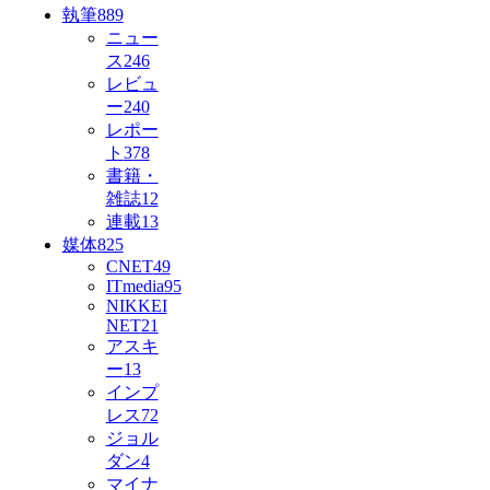
執筆
889
ニュー
ス
246
レビュ
ー
240
レポー
ト
378
書籍・
雑誌
12
連載
13
媒体
825
CNET
49
ITmedia
95
NIKKEI
NET
21
アスキ
ー
13
インプ
レス
72
ジョル
ダン
4
マイナ