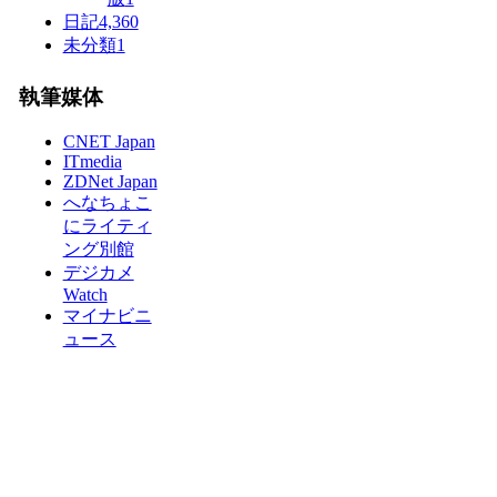
日記
4,360
未分類
1
執筆媒体
CNET Japan
ITmedia
ZDNet Japan
へなちょこ
にライティ
ング別館
デジカメ
Watch
マイナビニ
ュース