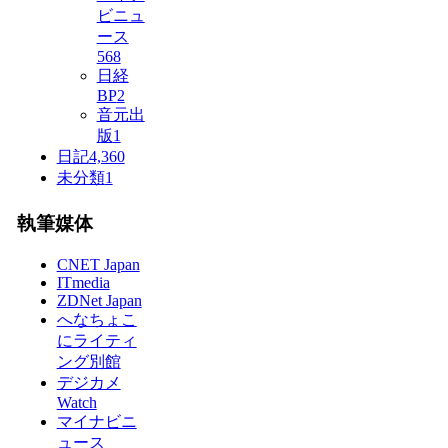
ビニュ
ース
568
日経
BP
2
音元出
版
1
日記
4,360
未分類
1
執筆媒体
CNET Japan
ITmedia
ZDNet Japan
へなちょこ
にライティ
ング別館
デジカメ
Watch
マイナビニ
ュース