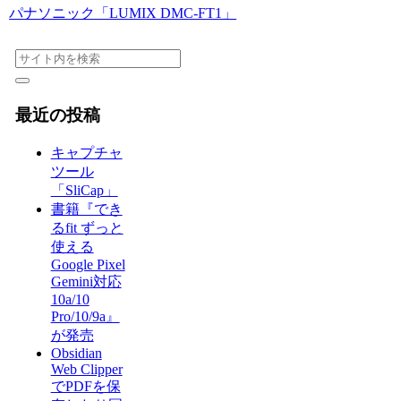
パナソニック「LUMIX DMC-FT1」
最近の投稿
キャプチャ
ツール
「SliCap」
書籍『でき
るfit ずっと
使える
Google Pixel
Gemini対応
10a/10
Pro/10/9a』
が発売
Obsidian
Web Clipper
でPDFを保