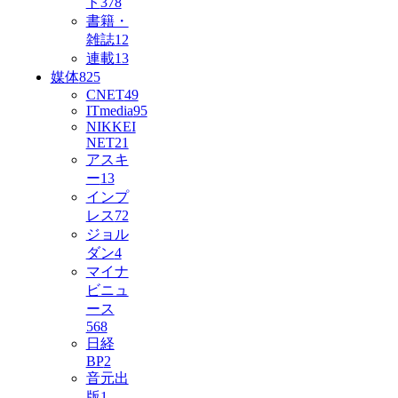
ト
378
書籍・
雑誌
12
連載
13
媒体
825
CNET
49
ITmedia
95
NIKKEI
NET
21
アスキ
ー
13
インプ
レス
72
ジョル
ダン
4
マイナ
ビニュ
ース
568
日経
BP
2
音元出
版
1