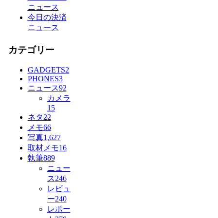
ニュース
今日の決済
ニュース
カテゴリー
GADGETS
2
PHONES
3
ニュース
92
カメラ
15
ネタ
22
メモ
66
写真
1,627
取材メモ
16
執筆
889
ニュー
ス
246
レビュ
ー
240
レポー