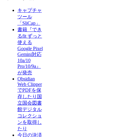
キャプチャ
ツール
「SliCap」
書籍『でき
るfit ずっと
使える
Google Pixel
Gemini対応
10a/10
Pro/10/9a』
が発売
Obsidian
Web Clipper
でPDFを保
存したり国
立国会図書
館デジタル
コレクショ
ンを取得し
たり
今日の決済