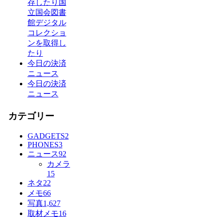
存したり国
立国会図書
館デジタル
コレクショ
ンを取得し
たり
今日の決済
ニュース
今日の決済
ニュース
カテゴリー
GADGETS
2
PHONES
3
ニュース
92
カメラ
15
ネタ
22
メモ
66
写真
1,627
取材メモ
16