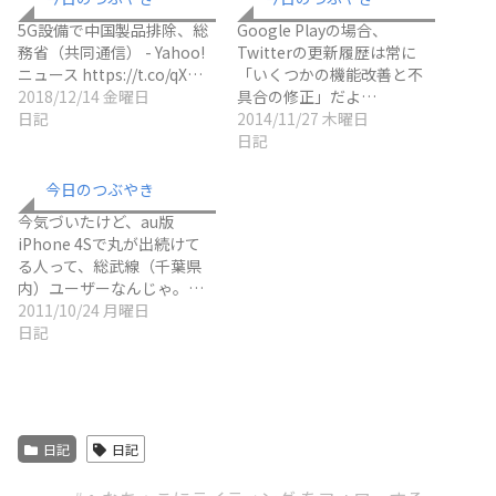
5G設備で中国製品排除、総
Google Playの場合、
務省（共同通信） - Yahoo!
Twitterの更新履歴は常に
ニュース https://t.co/qX…
「いくつかの機能改善と不
2018/12/14 金曜日
具合の修正」だよ…
日記
2014/11/27 木曜日
日記
今日のつぶやき
今気づいたけど、au版
iPhone 4Sで丸が出続けて
る人って、総武線（千葉県
内）ユーザーなんじゃ。…
2011/10/24 月曜日
日記
日記
日記