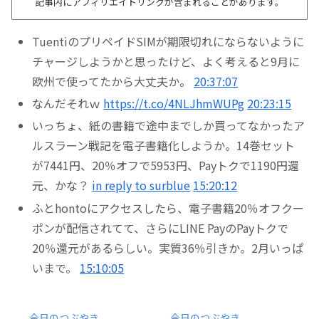
記事内にアフィリエイトリンクが含まれることがあります。
TuentiのプリペイドSIMが期限切れにならないように
チャージしようかと思ったけど、よく考えると9月に
欧州で使ってたから大丈夫か。
20:37:07
なんだそれｗ
https://t.co/4NLJhmWUPg
20:23:15
いっちょ、紙の書籍で途中までしか買ってなかったア
ルスラーン戦記を電子書籍化しようか。14巻セット
が7441円、20％オフで5953円、Payトクで1190円還
元、かな？
in reply to surblue
15:20:12
ふとhontoにアクセスしたら、電子書籍20％オフクー
ポンが配信されてて、さらにLINE PayのPayトクで
20％還元があるらしい。実質36％引きか。2月いっぱ
いまで。
15:10:05
今日のつぶやき
今日のつぶやき