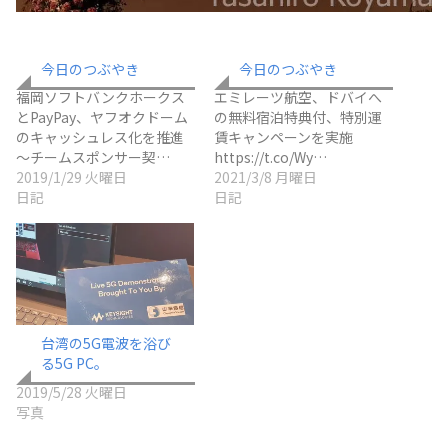
今日のつぶやき
今日のつぶやき
福岡ソフトバンクホークス
エミレーツ航空、ドバイへ
とPayPay、ヤフオクドーム
の無料宿泊特典付、特別運
のキャッシュレス化を推進
賃キャンペーンを実施
～チームスポンサー契…
https://t.co/Wy…
2019/1/29 火曜日
2021/3/8 月曜日
日記
日記
台湾の5G電波を浴び
る5G PC。
2019/5/28 火曜日
写真