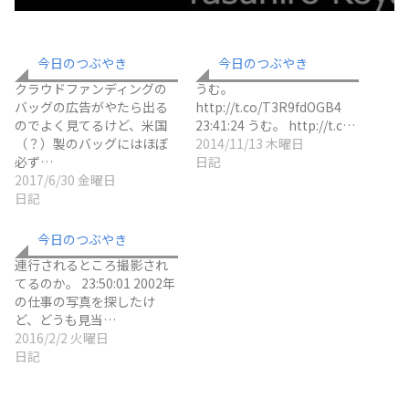
今日のつぶやき
今日のつぶやき
クラウドファンディングの
うむ。
バッグの広告がやたら出る
http://t.co/T3R9fdOGB4
のでよく見てるけど、米国
23:41:24 うむ。 http://t.c…
（？）製のバッグにはほぼ
2014/11/13 木曜日
必ず…
日記
2017/6/30 金曜日
日記
今日のつぶやき
連行されるところ撮影され
てるのか。 23:50:01 2002年
の仕事の写真を探したけ
ど、どうも見当…
2016/2/2 火曜日
日記