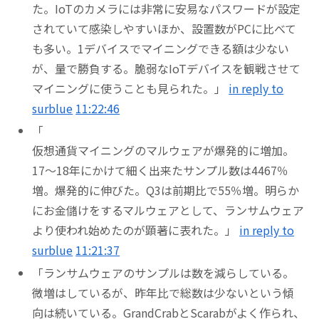
た。IoTのカメラには非常に安易なパスワードが設定
されていて感染しやすいほか、設置数がPCに比べて
も多い。1デバイスでマイニングできる額は少ない
が、量で勝負する。脆弱なIoTデバイスを観戦させて
マイニングに使うことも見られた。」
in reply to
surblue
11:22:46
「
仮想通貨マイニングのマルウェアが爆発的に増加。
17～18年にかけて細く出来たサンプル数は4467％
増。爆発的に伸びた。Q3は前期比で55％増。明らか
にお金儲けをするマルウェアとして、ランサムウェア
より使われ始めたのが顕著に表れた。」
in reply to
surblue
11:21:37
「ランサムウェアのサンプルは数を減らしている。
微増はしているが、昨年比で総数は少ないという傾
向は続いている。GrandCrabとScarabがよく作られ、