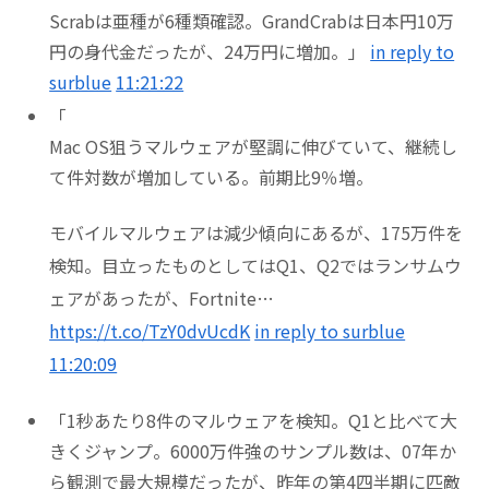
Scrabは亜種が6種類確認。GrandCrabは日本円10万
円の身代金だったが、24万円に増加。」
in reply to
surblue
11:21:22
「
Mac OS狙うマルウェアが堅調に伸びていて、継続し
て件対数が増加している。前期比9％増。
モバイルマルウェアは減少傾向にあるが、175万件を
検知。目立ったものとしてはQ1、Q2ではランサムウ
ェアがあったが、Fortnite…
https://t.co/TzY0dvUcdK
in reply to surblue
11:20:09
「1秒あたり8件のマルウェアを検知。Q1と比べて大
きくジャンプ。6000万件強のサンプル数は、07年か
ら観測で最大規模だったが、昨年の第4四半期に匹敵