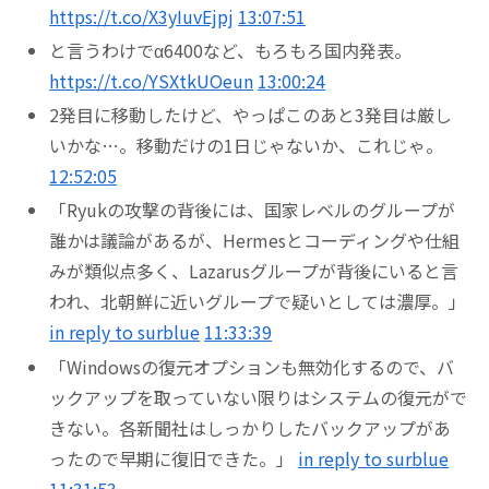
https://t.co/X3yIuvEjpj
13:07:51
と言うわけでα6400など、もろもろ国内発表。
https://t.co/YSXtkUOeun
13:00:24
2発目に移動したけど、やっぱこのあと3発目は厳し
いかな…。移動だけの1日じゃないか、これじゃ。
12:52:05
「Ryukの攻撃の背後には、国家レベルのグループが
誰かは議論があるが、Hermesとコーディングや仕組
みが類似点多く、Lazarusグループが背後にいると言
われ、北朝鮮に近いグループで疑いとしては濃厚。」
in reply to surblue
11:33:39
「Windowsの復元オプションも無効化するので、バ
ックアップを取っていない限りはシステムの復元がで
きない。各新聞社はしっかりしたバックアップがあ
ったので早期に復旧できた。」
in reply to surblue
11:31:53