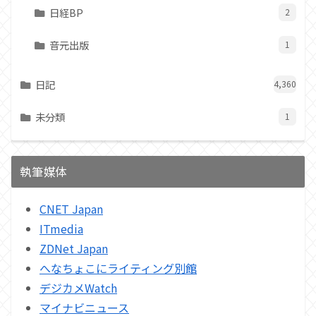
日経BP
2
音元出版
1
日記
4,360
未分類
1
執筆媒体
CNET Japan
ITmedia
ZDNet Japan
へなちょこにライティング別館
デジカメWatch
マイナビニュース