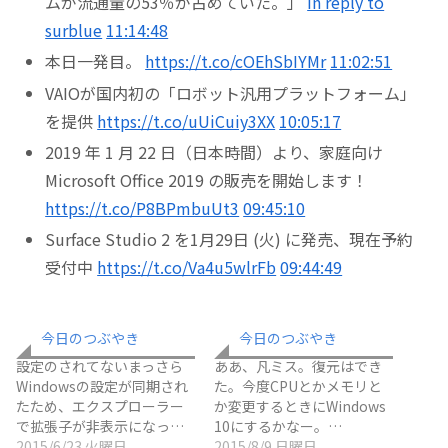
ムが流通量の53％が占めていた。」
in reply to
surblue
11:14:48
本日一発目。
https://t.co/cOEhSbIYMr
11:02:51
VAIOが国内初の「ロボット汎用プラットフォーム」
を提供
https://t.co/uUiCuiy3XX
10:05:17
2019 年 1 月 22 日（日本時間）より、家庭向け
Microsoft Office 2019 の販売を開始します！
https://t.co/P8BPmbuUt3
09:45:10
Surface Studio 2 を1月29日 (火) に発売、現在予約
受付中
https://t.co/Va4u5wlrFb
09:44:49
今日のつぶやき
今日のつぶやき
設定のされてないまっさら
ああ、凡ミス。復元はでき
Windowsの設定が同期され
た。今度CPUとかメモリと
たため、エクスプローラー
か変更するときにWindows
で拡張子が非表示になっ…
10にするかなー。…
2015/6/23 火曜日
2015/8/9 日曜日