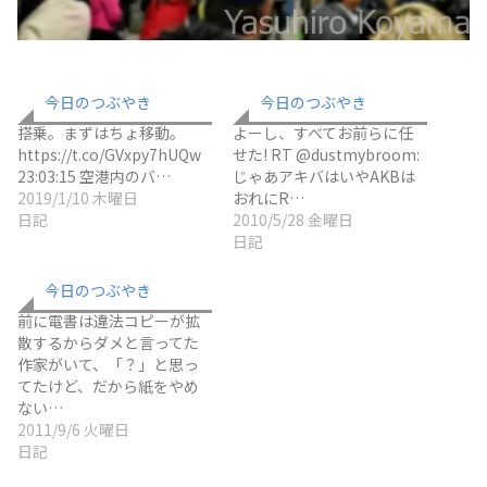
今日のつぶやき
今日のつぶやき
搭乗。まずはちょ移動。
よーし、すべてお前らに任
https://t.co/GVxpy7hUQw
せた! RT @dustmybroom:
23:03:15 空港内のバ…
じゃあアキバはいやAKBは
2019/1/10 木曜日
おれにR…
日記
2010/5/28 金曜日
日記
今日のつぶやき
前に電書は違法コピーが拡
散するからダメと言ってた
作家がいて、「？」と思っ
てたけど、だから紙をやめ
ない…
2011/9/6 火曜日
日記