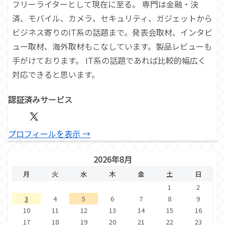
フリーライターとして現在に至る。 専門は金融・決
済、モバイル、カメラ、セキュリティ、ガジェットから
ビジネス寄りのIT系の話題まで。発表会取材、インタビ
ュー取材、海外取材もこなしています。製品レビューも
手がけております。 IT系の話題であれば比較的幅広く
対応できると思います。
認証済みサービス
プロフィールを表示 →
2026年8月
月
火
水
木
金
土
日
1
2
3
4
5
6
7
8
9
10
11
12
13
14
15
16
17
18
19
20
21
22
23