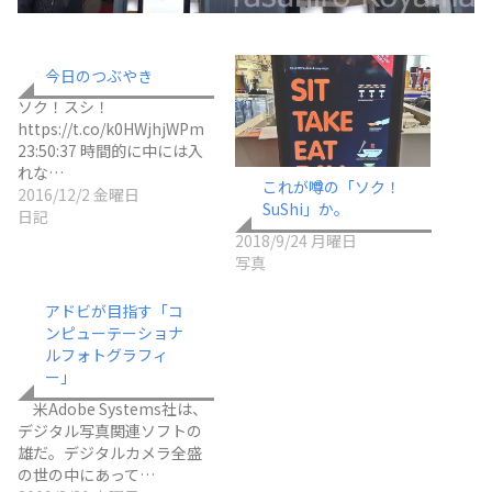
今日のつぶやき
ソク！スシ！
https://t.co/k0HWjhjWPm
23:50:37 時間的に中には入
れな…
これが噂の「ソク！
2016/12/2 金曜日
SuShi」か。
日記
2018/9/24 月曜日
写真
アドビが目指す「コ
ンピューテーショナ
ルフォトグラフィ
ー」
米Adobe Systems社は、
デジタル写真関連ソフトの
雄だ。デジタルカメラ全盛
の世の中にあって…