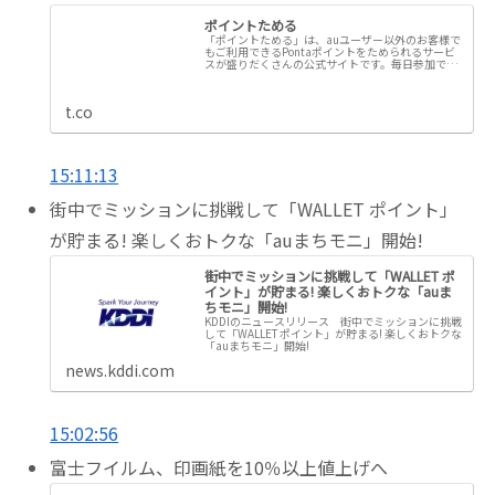
ポイントためる
「ポイントためる」は、auユーザー以外のお客様で
もご利用できるPontaポイントをためられるサービ
スが盛りだくさんの公式サイトです。毎日参加でき
るポイントガチャや、ゲームやクイズで遊ぶことで
Pontaポイントがどんどんたまる！
t.co
15:11:13
街中でミッションに挑戦して「WALLET ポイント」
が貯まる! 楽しくおトクな「auまちモニ」開始!
街中でミッションに挑戦して「WALLET ポ
イント」が貯まる! 楽しくおトクな「auま
ちモニ」開始!
KDDIのニュースリリース 街中でミッションに挑戦
して「WALLET ポイント」が貯まる! 楽しくおトクな
「auまちモニ」開始!
news.kddi.com
15:02:56
富士フイルム、印画紙を10％以上値上げへ