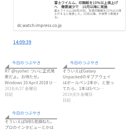
富士フイルム、印画紙を10％以上値上げ
へ 需要減少で 10月以降に実施
富士フイルムは8月24日、写真印画紙を10％以上値
上げすると発表した。10月以降、全世界で実施す
る。
dc.watch.impress.co.jp
14:09:39
今日のつぶやき
今日のつぶやき
RT @syohei: ついに正式発
そういえばGalaxy
表だよ。お待たせ。
Unpackedのギブアウェイ
Windows 10 April 2018 U…
はボールペン2本か、と思っ
2018/4/27 金曜日
てたら、1本はSペン…
日記
2019/8/9 金曜日
日記
今日のつぶやき
そういえばWBS見損ねた。
プロのインタビューとかは