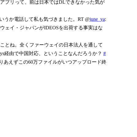
アプリって、前は日本ではDLできなかった気が
というか電話して私も気づきました。RT @
june_ya
:
ェイ・ジャパンがIDEOSを出荷する事実はな
ことね。全くファーウェイの日本法人を通して
sys経由で中国対応、ということなんだろうか？
#
、とりあえずこの60万ファイルがいつアップロード終