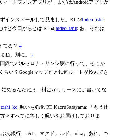
スマートフォンアプリが、まずはAndroidアプリか
ずインストールして見ました。RT @
hideo_ishii
:
けど今日からとは RT @
hideo_ishii
: お、それは
が消えてる？
#
いよね、別に。
#
国鉄でバルセロナ・サンツ駅に行って、そこか
くらい？Googleマップだと鉄道ルートが検索でき
うとう始めるんだねぇ。料金がリリースには書いてな
@
toshi_ko
: 呪いを強化 RT KaoruSasayama: 「もう休
方々すべてに等しく呪いをお届けしておりま
。じぶん銀行、JAL、マクドナルド、mixi。あれ、つ