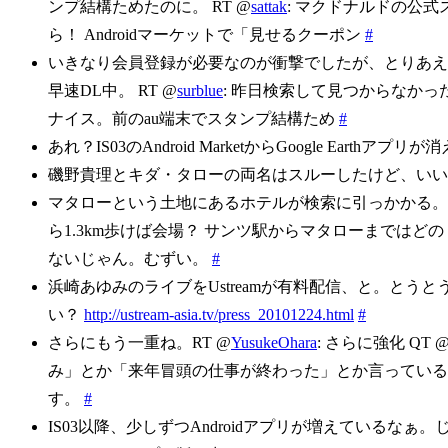
ンプ結構ためたのに。 RT @
sattak
: マクドナルドの公式
ら！ Androidマーケットで「見せるクーポン
#
いきなり会員登録が必要なのが衝撃でしたが、とりあえ
早速DL中。 RT @
surblue
: 昨日検索して見つからなかった
ナイス。前のau端末でスタンプ結構ため
#
あれ？IS03のAndroid MarketからGoogle Earthアプリ
磯野貴理とキダ・タローの両名はスルーしたけど、い
マタローという土地にあるホテルが検索に引っかかる。
ら1.3km歩けば会場？ サンツ駅からマタローまではどの
ないじゃん。むずい。
#
浜崎あゆみのライブをUstreamが有料配信、と。と
い？
http://ustream-asia.tv/press_20101224.html
#
さらにもう一重ね。RT @
YusukeOhara
: さらに強化 QT 
み」とか「来年冒頭の仕事が終わった」とか言っている
す。
#
IS03以降、少しずつAndroidアプリが増えているなぁ