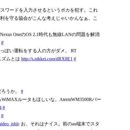
のIDとパスワードを入力させるというポカを犯す。これ
利を守る協会がこんな考えじゃいかんなぁ。こ
us OneのOS 2.1時代も無線LANの問題を解消
。
#
っぽい運転をする人の方がダメ。 RT
ニズムとは
http://s.nikkei.com/dRX8E1
#
だろうか。
#
iMAXルータもほしいな。AtermWM3500Rバー
4
#
。
#
hideo_ishii
: お、それはナイス。前のau端末でスタ