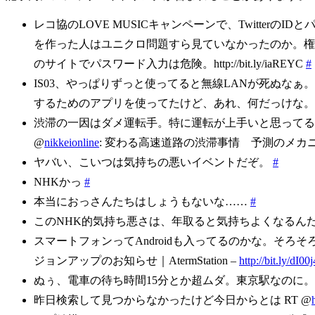
レコ協のLOVE MUSICキャンペーンで、Twitter
を作った人はユニクロ問題すら見ていなかったのか。権
のサイトでパスワード入力は危険。http://bit.ly/iaREYC
#
IS03、やっぱりずっと使ってると無線LANが死ぬなぁ。Nex
するためのアプリを使ってたけど、あれ、何だっけな
渋滞の一因はダメ運転手。特に運転が上手いと思ってる
@
nikkeionline
: 変わる高速道路の渋滞事情 予測のメカ
ヤバい、こいつは気持ちの悪いイベントだぞ。
#
NHKかっ
#
本当におっさんたちはしょうもないな……
#
このNHK的気持ち悪さは、年取ると気持ちよくなるん
スマートフォンってAndroidも入ってるのかな。そろそろW
ジョンアップのお知らせ｜AtermStation –
http://bit.ly/dI00j
ぬぅ、電車の待ち時間15分とか超ムダ。東京駅なのに
昨日検索して見つからなかったけど今日からとは RT @