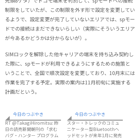
先頭8ケタ）でドコモ端末を判別して、spモードへの接続
制限をしていたが、この制限を外す形で設定を変更してい
るようで、設定変更が完了していないエリアでは、spモー
ドでの接続はまだできないらしい（実際にそういうエリア
が今あるかどうかは分からないが）。
SIMロックを解除した他キャリアの端末を持ち込み契約し
た際に、spモードが利用できるようにするための施策と
いうことで、全国で順次設定を変更しており、10月末には
作業を完了する予定。実際の案内は11月初旬に実施する
計画だという。
今日のつぶやき
今日のつぶやき
RT @TakagiHiromitsu: 昨
スター・トレックのコミュ
日の読売新聞朝刊の「求む
ニケーター型Bluetoothヘ
バグ・ハンター プログラム
ッドセットが来年1月に発売