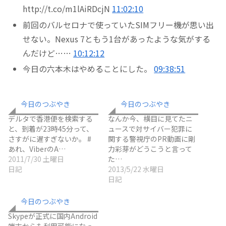
http://t.co/m1lAiRDcjN
11:02:10
前回のバルセロナで使っていたSIMフリー機が思い出
せない。Nexus 7ともう1台があったような気がする
んだけど……
10:12:12
今日の六本木はやめることにした。
09:38:51
今日のつぶやき
今日のつぶやき
デルタで香港便を検索する
なんか今、横目に見てたニ
と、到着が23時45分って、
ュースで対サイバー犯罪に
さすがに遅すぎないか。 #
関する警視庁のPR動画に剛
あれ、ViberのA…
力彩芽がどうこうと言って
2011/7/30 土曜日
た…
日記
2013/5/22 水曜日
日記
今日のつぶやき
Skypeが正式に国内Android
端末からも利用可能になっ