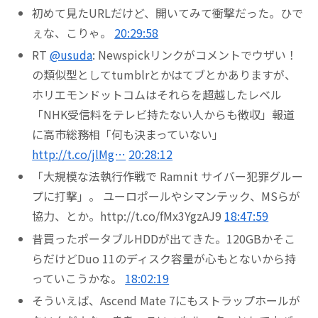
初めて見たURLだけど、開いてみて衝撃だった。ひで
ぇな、こりゃ。
20:29:58
RT
@usuda
: Newspickリンクがコメントでウザい！
の類似型としてtumblrとかはてブとかありますが、
ホリエモンドットコムはそれらを超越したレベル
「NHK受信料をテレビ持たない人からも徴収」報道
に高市総務相「何も決まっていない」
http://t.co/jlMg…
20:28:12
「大規模な法執行作戦で Ramnit サイバー犯罪グルー
プに打撃」。 ユーロポールやシマンテック、MSらが
協力、とか。http://t.co/fMx3YgzAJ9
18:47:59
昔買ったポータブルHDDが出てきた。120GBかそこ
らだけどDuo 11のディスク容量が心もとないから持
っていこうかな。
18:02:19
そういえば、Ascend Mate 7にもストラップホールが