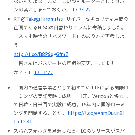
ないんだよな。まあ、こいつもルーターとしてカバ
ンの奥にしまっておくか。
17:23:22
RT
@TakagiHiromitsu
: サイバーセキュリティ月間の
企画であるNISCの日替わりコラムに寄稿しました。
「スマホ時代の「パスワード」のあり方を再考しよ
う」
http://t.co/B8P9qyGfmZ
「皆さんはパスワードの定期的変更、してます
か？…」
17:11:22
「国内の通信事業者として初めてVoLTEによる国際ロ
ーミングの実証実験に成功」。KT、Verizonと協力し
て日韓・日米間で実験に成功。15年内に国際ローミ
ングを開始する、とか。
https://t.co/eAnmDuunXI
15:12:41
スパムフォルダを見返したら、LGのリリースがスパ