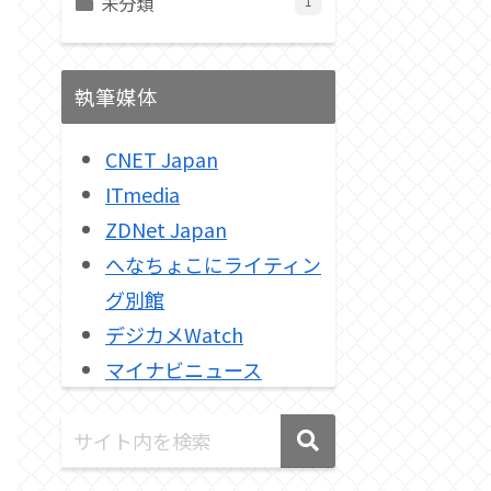
未分類
1
執筆媒体
CNET Japan
ITmedia
ZDNet Japan
へなちょこにライティン
グ別館
デジカメWatch
マイナビニュース