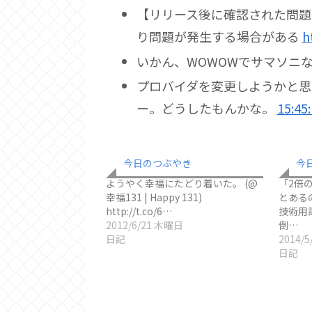
【リリース後に確認された問題】2
り問題が発生する場合がある
h
いかん、WOWOWでサマソニ
プロバイダを変更しようかと思
ー。どうしたもんかな。
15:45
今日のつぶやき
今
ようやく幸福にたどり着いた。 (@
「2倍
幸福131 | Happy 131)
とある
http://t.co/6…
技術用
2012/6/21 木曜日
倒…
日記
2014/
日記