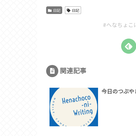
日記
日記
#へなちょこ
関連記事
今日のつぶや