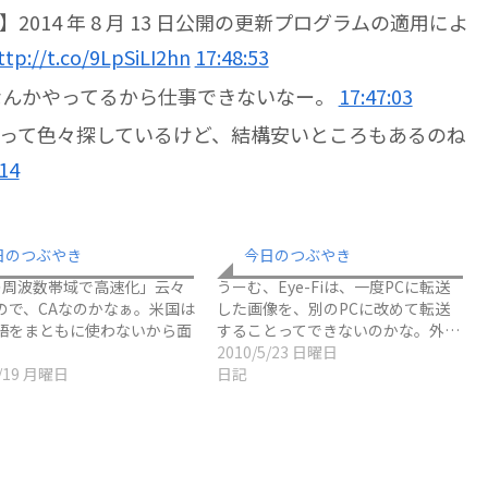
014 年 8 月 13 日公開の更新プログラムの適用によ
ttp://t.co/9LpSiLI2hn
17:48:53
なんかやってるから仕事できないなー。
17:47:03
って色々探しているけど、結構安いところもあるのね
:14
日のつぶやき
今日のつぶやき
の周波数帯域で高速化」云々
うーむ、Eye-Fiは、一度PCに転送
ので、CAなのかなぁ。米国は
した画像を、別のPCに改めて転送
語をまともに使わないから面
することってできないのかな。外…
2010/5/23 日曜日
5/19 月曜日
日記