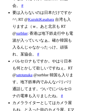
会。
#
要は入らないのは日本だけですか
^^; RT @
KazukiKasahara
台湾も入
りますよ（ｗ。あと北京も RT
@
surblue
: 香港は地下鉄走行中も電
波が入っていいなぁ。確か韓国も
入るんじゃなかったっけ。頑張
れ、某協会。
#
バルセロナもですか。やはり日本
も何とかして欲しいですねぇ。RT
@
satotanaka
@surblue 韓国も入りま
す。地下鉄車内でみんなバリバリ
通話してます。ついでにバルセロ
ナの電車も入りましたね。
#
カメラライターとしてはカメラ屋
もね、と入った街のカメラ屋。Eマ