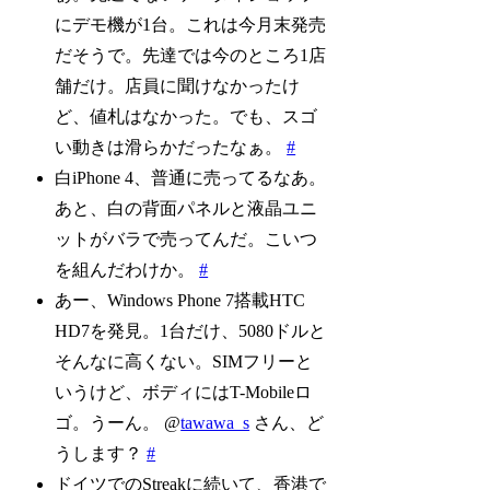
にデモ機が1台。これは今月末発売
だそうで。先達では今のところ1店
舗だけ。店員に聞けなかったけ
ど、値札はなかった。でも、スゴ
い動きは滑らかだったなぁ。
#
白iPhone 4、普通に売ってるなあ。
あと、白の背面パネルと液晶ユニ
ットがバラで売ってんだ。こいつ
を組んだわけか。
#
あー、Windows Phone 7搭載HTC
HD7を発見。1台だけ、5080ドルと
そんなに高くない。SIMフリーと
いうけど、ボディにはT-Mobileロ
ゴ。うーん。 @
tawawa_s
さん、ど
うします？
#
ドイツでのStreakに続いて、香港で