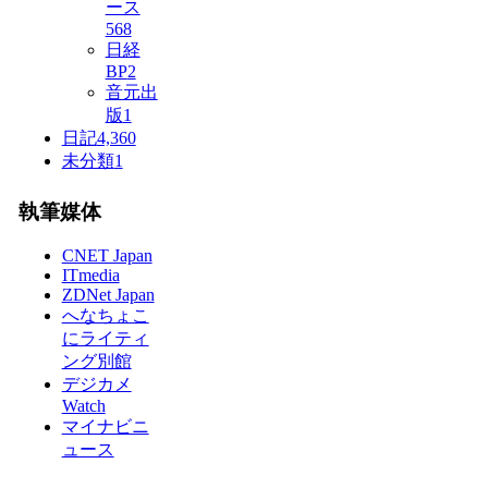
ース
568
日経
BP
2
音元出
版
1
日記
4,360
未分類
1
執筆媒体
CNET Japan
ITmedia
ZDNet Japan
へなちょこ
にライティ
ング別館
デジカメ
Watch
マイナビニ
ュース