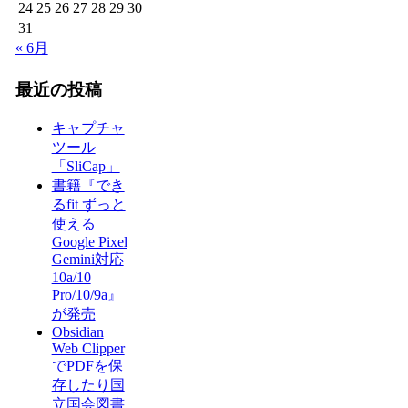
24
25
26
27
28
29
30
31
« 6月
最近の投稿
キャプチャ
ツール
「SliCap」
書籍『でき
るfit ずっと
使える
Google Pixel
Gemini対応
10a/10
Pro/10/9a』
が発売
Obsidian
Web Clipper
でPDFを保
存したり国
立国会図書