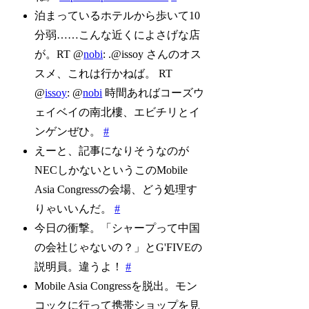
泊まっているホテルから歩いて10
分弱……こんな近くによさげな店
が。RT @
nobi
: .@issoy さんのオス
スメ、これは行かねば。 RT
@
issoy
: @
nobi
時間あればコーズウ
ェイベイの南北樓、エビチリとイ
ンゲンぜひ。
#
えーと、記事になりそうなのが
NECしかないというこのMobile
Asia Congressの会場、どう処理す
りゃいいんだ。
#
今日の衝撃。「シャープって中国
の会社じゃないの？」とG'FIVEの
説明員。違うよ！
#
Mobile Asia Congressを脱出。モン
コックに行って携帯ショップを見