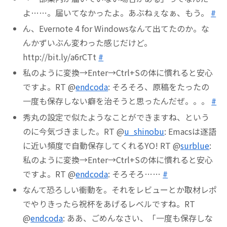
よ……。届いてなかったよ。あぶねぇなぁ、もう。
#
ん、Evernote 4 for Windowsなんて出てたのか。な
んかずいぶん変わった感じだけど。
http://bit.ly/a6rCTt
#
私のように変換→Enter→Ctrl+Sの体に慣れると安心
ですよ。RT @
endcoda
: そろそろ、原稿をたったの
一度も保存しない癖を治そうと思ったんだぜ。。。
#
秀丸の設定で似たようなことができますね、という
のに今気づきました。RT @
u_shinobu
: Emacsは逐語
に近い頻度で自動保存してくれるYO! RT @
surblue
:
私のように変換→Enter→Ctrl+Sの体に慣れると安心
ですよ。RT @
endcoda
: そろそろ……
#
なんて恐ろしい衝動を。それをレビューとか取材レポ
でやりきったら祝杯をあげるレベルですね。RT
@
endcoda
: ああ、ごめんなさい、「一度も保存しな