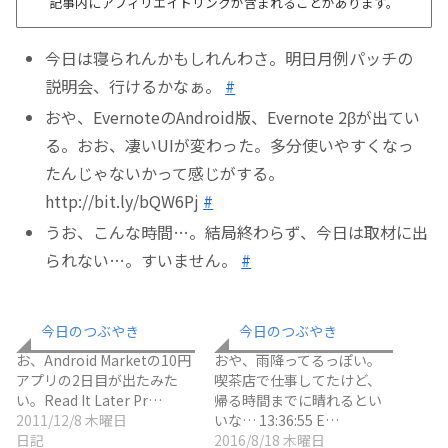
記事内にアフィリエイトリンクが含まれることがあります。
今日は寝られんかもしれんわさ。明日月例パッチの
説明会、行けるかなぁ。
#
おや、EvernoteのAndroid版、Evernote 2βが出てい
る。おお、凄いUIが変わった。多分使いやすくなっ
たんじゃないかって感じがする。
http://bit.ly/bQW6Pj
#
うお、こんな時間…。結局終わらず、今日は取材に出
られない…。すいません。
#
今日のつぶやき
今日のつぶやき
お、Android Marketの10円
おや、雨降ってるっぽい。
アプリの2日目が出たみた
喫茶店で仕事してたけど、
い。Read It Later Pr…
帰る時間までに晴れるとい
2011/12/8 木曜日
いな… 13:36:55 E…
日記
2016/8/18 木曜日