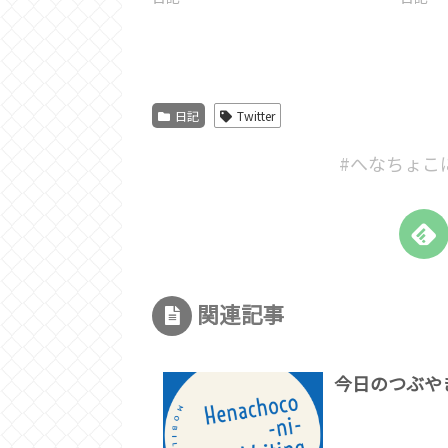
日記
Twitter
#へなちょこ
関連記事
今日のつぶや