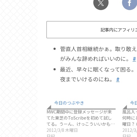
記事内にアフィリ
菅直人首相継続かぁ。取り敢え
がみんな辞めればいいのに。
#
最近、早々に眠くなって困る。
夜までいけるのにね。
#
今日のつぶやき
今
MWC期間中に登録メッセージが来
風呂入
てた東芝のToScribeを初めて試し
何時に
てる。うーん、けっこういいかも…
曜日？ 
2012/3/8 木曜日
2012/
日記
日記