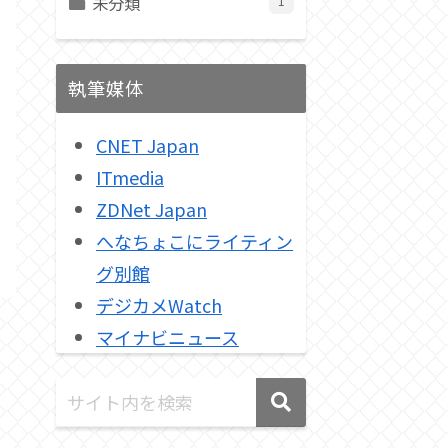
未分類
1
執筆媒体
CNET Japan
ITmedia
ZDNet Japan
へなちょこにライティン
グ別館
デジカメWatch
マイナビニュース