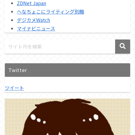
ZDNet Japan
へなちょこにライティング別館
デジカメWatch
マイナビニュース
Twitter
ツイート