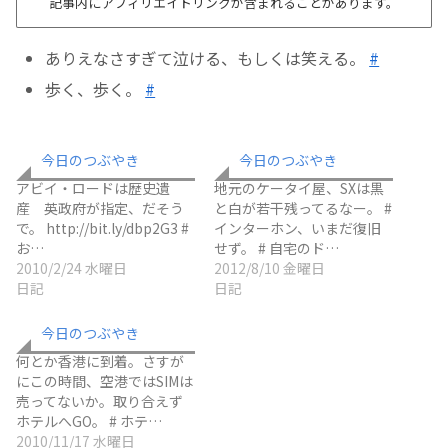
記事内にアフィリエイトリンクが含まれることがあります。
ありえなさすぎて泣ける、もしくは笑える。
#
歩く、歩く。
#
今日のつぶやき
今日のつぶやき
アビイ・ロードは歴史遺
地元のケータイ屋、SXは黒
産 英政府が指定、だそう
と白が若干残ってるなー。 #
で。 http://bit.ly/dbp2G3 #
インターホン、いまだ復旧
お…
せず。 # 自宅のド…
2010/2/24 水曜日
2012/8/10 金曜日
日記
日記
今日のつぶやき
何とか香港に到着。さすが
にこの時間、空港ではSIMは
売ってないか。取り合えず
ホテルへGO。 # ホテ…
2010/11/17 水曜日