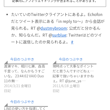
記事内にアフィリエイトリンクが含まれることがあります。
たいていのTwitterクライアントにあるよ。Echofon
だとツイート表示にある「in reply to～」から会話が
見られる。RT @
dustmybroom
: 公式だと分かるん
か、知らなんだ。RT @
surblue
: Twitterはどのツイ
ートに返信したのか見られるよ。
#
今日のつぶやき
今日のつぶやき
渡瀬マキ、相川七瀬、森高
現時点って大事なポイント
千里って、なんかもうすご
だと思うんですけどねぇ…
いな。 23:44:02 VAIO Duo
記事で抜いちゃいますかね
11の無…
ぇ。RT @june_ya …
2014/3/21 金曜日
2011/6/18 土曜日
日記
日記
今日のつぶやき
LINEの使い方を指導してく