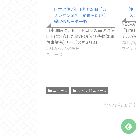
日本通信がLTE対応SIM「カ
注
メレオンSIM」発表 – 対応無
ス
線LANルーターも
NECの
日本通信は、NTTドコモの高速通信
「Life
LTEに対応したMVNO(仮想移動体通
デルが
信事業者)サービスを3月31…
2011/
2012/3/27 火曜日
マイナ
ニュース
ニュース
マイナビニュース
#へなちょこ