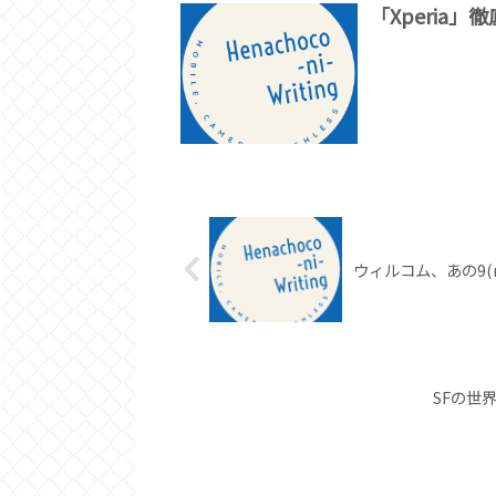
「Xperia」徹
ウィルコム、あの9(n
SFの世