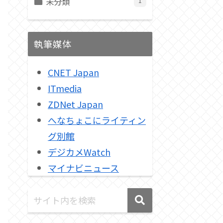
未分類
1
執筆媒体
CNET Japan
ITmedia
ZDNet Japan
へなちょこにライティン
グ別館
デジカメWatch
マイナビニュース