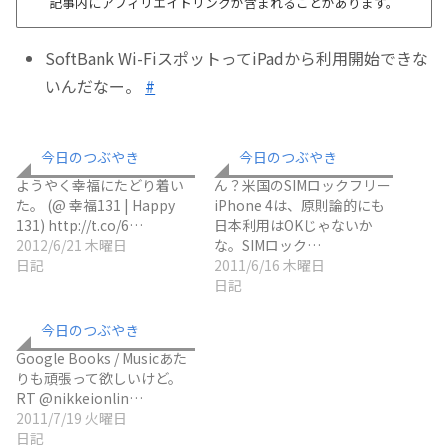
記事内にアフィリエイトリンクが含まれることがあります。
SoftBank Wi-FiスポットってiPadから利用開始できな
いんだなー。
#
今日のつぶやき
今日のつぶやき
ようやく幸福にたどり着い
ん？米国のSIMロックフリー
た。 (@ 幸福131 | Happy
iPhone 4は、原則論的にも
131) http://t.co/6…
日本利用はOKじゃないか
2012/6/21 木曜日
な。SIMロック…
日記
2011/6/16 木曜日
日記
今日のつぶやき
Google Books / Musicあた
りも頑張って欲しいけど。
RT @nikkeionlin…
2011/7/19 火曜日
日記